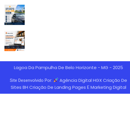
Lagoa Da Pampulha De Belo Horizonte - MG - 2025
Agência Digital HGX Criação De
Site Desenvolvido Por:
Sites BH
Criação De Landing Pages
Marketing Digital
E