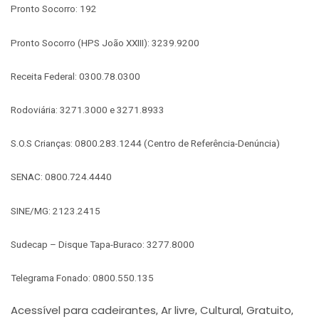
Pronto Socorro: 192
Pronto Socorro (HPS João XXIII): 3239.9200
Receita Federal: 0300.78.0300
Rodoviária: 3271.3000 e 3271.8933
S.O.S Crianças: 0800.283.1244 (Centro de Referência-Denúncia)
SENAC: 0800.724.4440
SINE/MG: 2123.2415
Sudecap – Disque Tapa-Buraco: 3277.8000
Telegrama Fonado: 0800.550.135
Acessível para cadeirantes
Ar livre
Cultural
Gratuito
,
,
,
,