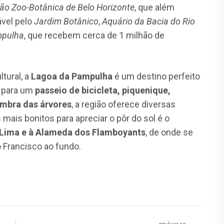
o Zoo-Botânica de Belo Horizonte
, que além
vel pelo
Jardim Botânico
,
Aquário da Bacia do Rio
mpulha
, que recebem cerca de 1 milhão de
tural, a
Lagoa da Pampulha
é um destino perfeito
a para um
passeio de bicicleta, piquenique,
mbra das árvores
, a região oferece diversas
ais bonitos para apreciar o pôr do sol é o
e Lima e à Alameda dos Flamboyants
, de onde se
 Francisco ao fundo.