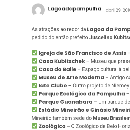
Lagoadapampulha
abril 29, 201
Lagoa da Pamp
As atrações ao redor da
pedido do então prefeito
Juscelino Kubit
Igreja de São Francisco de Assis
–
Casa Kubitschek
– Museu que prese
Casa do Baile
– Espaço cultural à bei
Museu de Arte Moderna
– Antigo ca
Iate Clube
– Outro projeto de Niemeye
Parque Ecológico da Pampulha
– 
Parque Guanabara
– Um parque de
Estádio Mineirão e Ginásio Mineir
Mineirão também sede do
Museu Brasilei
Zoológico
–
O Zoológico de Belo Hori