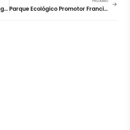
PRÓXIMO
Alguns Problemas Na Orla Da Lagoa Da Pampulha Ainda Persistem
Parque Ecológico Promotor Francisco Lins Do Rego