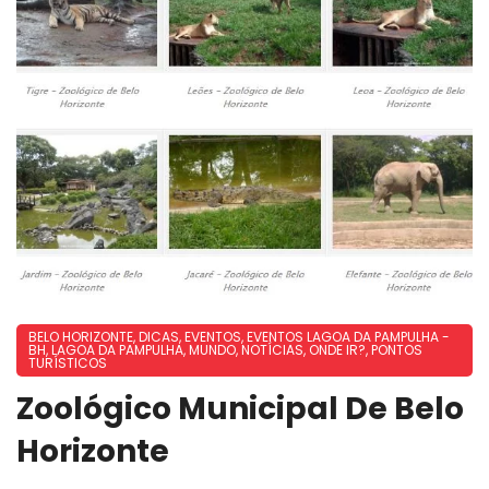
BELO HORIZONTE
,
DICAS
,
EVENTOS
,
EVENTOS LAGOA DA PAMPULHA -
BH
,
LAGOA DA PAMPULHA
,
MUNDO
,
NOTÍCIAS
,
ONDE IR?
,
PONTOS
TURÍSTICOS
Zoológico Municipal De Belo
Horizonte