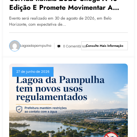
Edição E Promete Movimentar A
Nova Praça Da Pampulha
Evento será realizado em 30 de agosto de 2026, em Belo
Horizonte, com expectativa de…
Lagoadapampulha
Consulte Mais Informação
0 Comentários
27 de junho de 2026