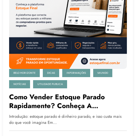
BELO HORIZONTE
DICAS
INFORMAÇÕES
MUNDO
NOTÍCIAS
UTILIDADE PUBLICA
Como Vender Estoque Parado
Rapidamente? Conheça A
Plataforma Estoque Final
Introdução: estoque parado é dinheiro parado, e isso custa mais
do que você imagina Em…