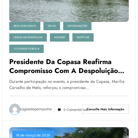
BELO HORIZONTE
DICAS
INFORMAÇÕES
LAGOA DA PAMPULHA
MUNDO
NOTÍCIAS
UTILIDADE PUBLICA
Presidente Da Copasa Reafirma
Compromisso Com A Despoluição
Da Lagoa Da Pampulha Após
Durante participação no evento, a presidente da Copasa, Marília
Renovação De Contrato Com A
Carvalho de Melo, reforçou o compromisso…
Prefeitura De BH
Lagoadapampulha
Consulte Mais Informação
0 Comentários
18 de março de 2026