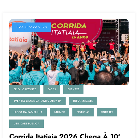
8 de julho de 2026
BELO HORIZONTE
DICAS
EVENTOS
EVENTOS LAGOA DA PAMPULHA - BH
INFORMAÇÕES
LAGOA DA PAMPULHA
MUNDO
NOTÍCIAS
ONDE IR?
UTILIDADE PUBLICA
Corrida Itatiaia 2026 Chega À 10ª