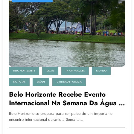
BELO HORIZONTE
DICAS
INFORMAÇÕES
MUNDO
NOTÍCIAS
SAÚDE
UTILIDADE PUBLICA
Belo Horizonte Recebe Evento
Internacional Na Semana Da Água E
Reforça Protagonismo Ambiental
Belo Horizonte se prepara para ser palco de um importante
encontro internacional durante a Semana…