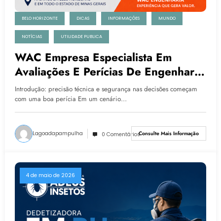
BELO HORIZONTE
DICAS
INFORMAÇÕES
MUNDO
NOTÍCIAS
UTILIDADE PUBLICA
WAC Empresa Especialista Em
Avaliações E Perícias De Engenharia
Em BH
Introdução: precisão técnica e segurança nas decisões começam
com uma boa perícia Em um cenário…
Lagoadapampulha
Consulte Mais Informação
0 Comentários
4 de maio de 2026