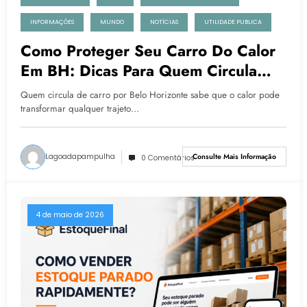
INFORMAÇÕES
MUNDO
NOTÍCIAS
UTILIDADE PUBLICA
Como Proteger Seu Carro Do Calor
Em BH: Dicas Para Quem Circula
Pela Pampulha
Quem circula de carro por Belo Horizonte sabe que o calor pode
transformar qualquer trajeto…
Lagoadapampulha
Consulte Mais Informação
0 Comentários
4 de maio de 2026