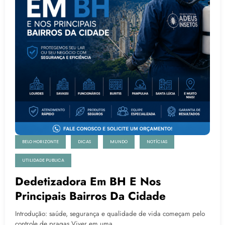
BELO HORIZONTE
DICAS
MUNDO
NOTÍCIAS
UTILIDADE PUBLICA
Dedetizadora Em BH E Nos
Principais Bairros Da Cidade
Introdução: saúde, segurança e qualidade de vida começam pelo
controle de pragas Viver em uma…