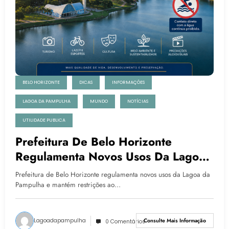
BELO HORIZONTE
DICAS
INFORMAÇÕES
LAGOA DA PAMPULHA
MUNDO
NOTÍCIAS
UTILIDADE PUBLICA
Prefeitura De Belo Horizonte
Regulamenta Novos Usos Da Lagoa
Da Pampulha E Mantém Restrições
Prefeitura de Belo Horizonte regulamenta novos usos da Lagoa da
Ao Contato Com A Água
Pampulha e mantém restrições ao…
Lagoadapampulha
Consulte Mais Informação
0 Comentários