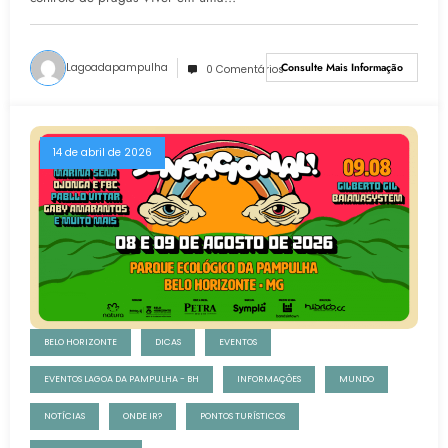
Lagoadapampulha
Consulte Mais Informação
0 Comentários
14 de abril de 2026
BELO HORIZONTE
DICAS
EVENTOS
EVENTOS LAGOA DA PAMPULHA - BH
INFORMAÇÕES
MUNDO
NOTÍCIAS
ONDE IR?
PONTOS TURÍSTICOS