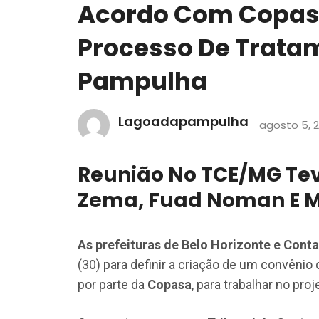
Acordo Com Copasa
Processo De Trata
Pampulha
Lagoadapampulha
agosto 5, 
Reunião No TCE/MG Te
Zema, Fuad Noman E M
As prefeituras de Belo Horizonte e Con
(30) para definir a criação de um convênio
por parte da
Copasa
, para trabalhar no pro