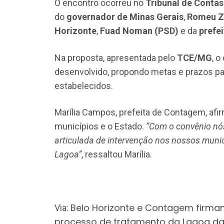
O encontro ocorreu no
Tribunal de Conta
do
governador de Minas Gerais
,
Romeu Z
Horizonte
,
Fuad Noman (PSD)
e da
prefe
Na proposta, apresentada pelo
TCE/MG
, 
desenvolvido, propondo metas e prazos pa
estabelecidos.
Marília Campos, prefeita de Contagem, afi
municípios e o Estado.
“Com o convênio nó
articulada de intervenção nos nossos muni
Lagoa”
, ressaltou Marília.
Belo Horizonte e Contagem firma
Via:
processo de tratamento da Lagoa d