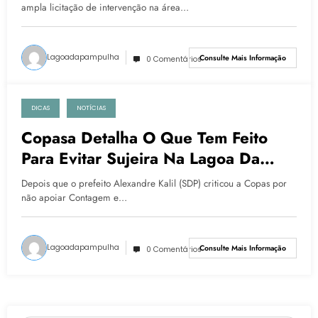
ampla licitação de intervenção na área…
Lagoadapampulha
Consulte Mais Informação
0 Comentários
DICAS
NOTÍCIAS
1 de setembro de 2021
Copasa Detalha O Que Tem Feito
Para Evitar Sujeira Na Lagoa Da
Pampulha, Após Kalil Criticar Estatal
Depois que o prefeito Alexandre Kalil (SDP) criticou a Copas por
não apoiar Contagem e…
Lagoadapampulha
Consulte Mais Informação
0 Comentários