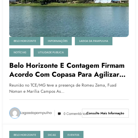
BELO HORIZONTE
INFORMAÇÕES
LAGOA DA PAMPULHA
NOTÍCIAS
UTILIDADE PUBLICA
Belo Horizonte E Contagem Firmam
Acordo Com Copasa Para Agilizar
Processo De Tratamento Da Lagoa
Reunião no TCE/MG teve a presença de Romeu Zema, Fuad
Da Pampulha
Noman e Marília Campos As…
Lagoadapampulha
Consulte Mais Informação
0 Comentários
BELO HORIZONTE
DICAS
EVENTOS