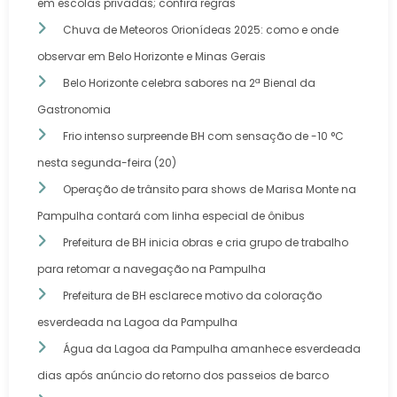
em escolas privadas; confira regras
Chuva de Meteoros Orionídeas 2025: como e onde
observar em Belo Horizonte e Minas Gerais
Belo Horizonte celebra sabores na 2ª Bienal da
Gastronomia
Frio intenso surpreende BH com sensação de -10 °C
nesta segunda-feira (20)
Operação de trânsito para shows de Marisa Monte na
Pampulha contará com linha especial de ônibus
Prefeitura de BH inicia obras e cria grupo de trabalho
para retomar a navegação na Pampulha
Prefeitura de BH esclarece motivo da coloração
esverdeada na Lagoa da Pampulha
Água da Lagoa da Pampulha amanhece esverdeada
dias após anúncio do retorno dos passeios de barco