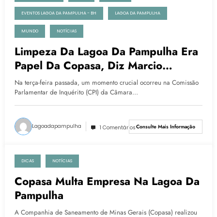
22 de junho de 2023
EVENTOS LAGOA DA PAMPULHA - BH
LAGOA DA PAMPULHA
MUNDO
NOTÍCIAS
Limpeza Da Lagoa Da Pampulha Era
Papel Da Copasa, Diz Marcio
Lacerda, Ex-Prefeito De BH
Na terça-feira passada, um momento crucial ocorreu na Comissão
Parlamentar de Inquérito (CPI) da Câmara…
Lagoadapampulha
Consulte Mais Informação
1 Comentários
DICAS
NOTÍCIAS
1 de março de 2022
Copasa Multa Empresa Na Lagoa Da
Pampulha
A Companhia de Saneamento de Minas Gerais (Copasa) realizou