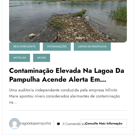
BELO HORIZONTE
INFORMAÇÕES
LAGOA DA PAMPULHA
NOTÍCIAS
SAÚDE
Contaminação Elevada Na Lagoa Da
Pampulha Acende Alerta Em
Auditoria Independente
Uma auditoria independente conduzida pela empresa Infinito
Mare apontou níveis considerados alarmantes de contaminação
na…
Lagoadapampulha
Consulte Mais Informação
0 Comentários