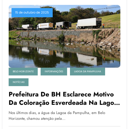
15 de outubro de 2025
BELO HORIZONTE
INFORMAÇÕES
LAGOA DA PAMPULHA
NOTÍCIAS
Prefeitura De BH Esclarece Motivo
Da Coloração Esverdeada Na Lagoa
Da Pampulha
Nos últimos dias, a água da Lagoa da Pampulha, em Belo
Horizonte, chamou atenção pela…