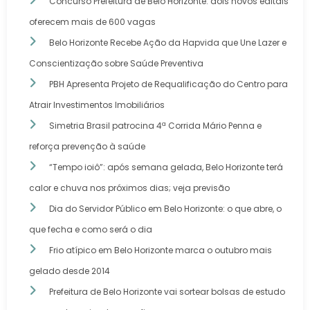
Concurso Prefeitura de Belo Horizonte: dois novos editais
oferecem mais de 600 vagas
Belo Horizonte Recebe Ação da Hapvida que Une Lazer e
Conscientização sobre Saúde Preventiva
PBH Apresenta Projeto de Requalificação do Centro para
Atrair Investimentos Imobiliários
Simetria Brasil patrocina 4ª Corrida Mário Penna e
reforça prevenção à saúde
“Tempo ioiô”: após semana gelada, Belo Horizonte terá
calor e chuva nos próximos dias; veja previsão
Dia do Servidor Público em Belo Horizonte: o que abre, o
que fecha e como será o dia
Frio atípico em Belo Horizonte marca o outubro mais
gelado desde 2014
Prefeitura de Belo Horizonte vai sortear bolsas de estudo