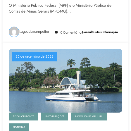
Recuperação Da Lagoa Da Pampulha
O Ministério Público Federal (MPF) e o Ministério Público de
Contas de Minas Gerais (MPC-MG)…
Lagoadapampulha
Consulte Mais Informação
0 Comentários
30 de setembro de 2025
BELO HORIZONTE
INFORMAÇÕES
LAGOA DA PAMPULHA
NOTÍCIAS