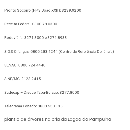
Pronto Socorro (HPS João XXIII): 3239.9200
Receita Federal: 0300.78.0300
Rodoviária: 3271.3000 e 3271.8933
S.O.S Crianças: 0800.283.1244 (Centro de Referência-Denúncia)
SENAC: 0800.724.4440
SINE/MG: 2123.2415
Sudecap – Disque Tapa-Buraco: 3277.8000
Telegrama Fonado: 0800.550.135
plantio de árvores na orla da Lagoa da Pampulha