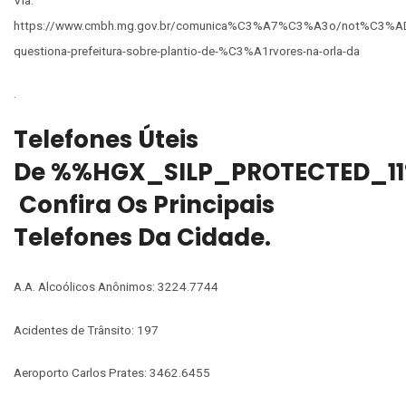
https://www.cmbh.mg.gov.br/comunica%C3%A7%C3%A3o/not%C3%A
questiona-prefeitura-sobre-plantio-de-%C3%A1rvores-na-orla-da
.
Telefones Úteis
De %%HGX_SILP_PROTECTED_1
Confira Os Principais
Telefones Da Cidade.
A.A. Alcoólicos Anônimos: 3224.7744
Acidentes de Trânsito: 197
Aeroporto Carlos Prates: 3462.6455