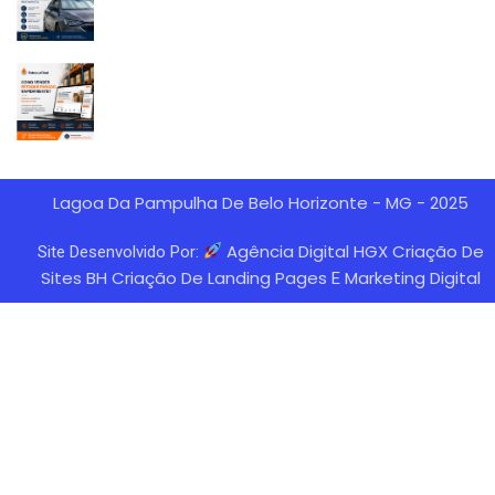
Lagoa Da Pampulha De Belo Horizonte - MG - 2025
Agência Digital HGX Criação De
Site Desenvolvido Por:
Sites BH
Criação De Landing Pages
Marketing Digital
E