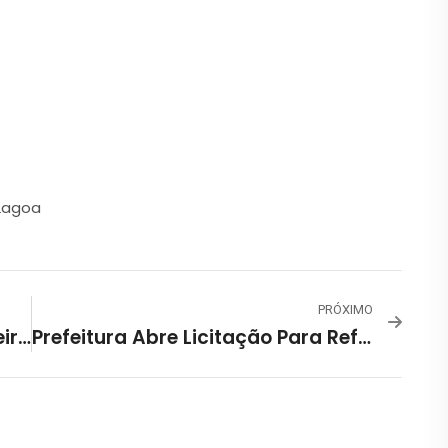
 Lagoa
PRÓXIMO
Visita Mediada Ao Museu Brasileiro Do Futebol
Prefeitura Abre Licitação Para Reforma E Construção De Espaços No Zoológico