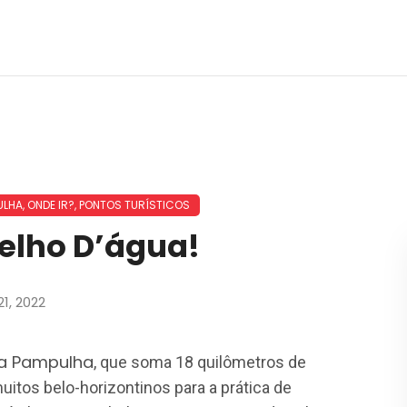
ULHA
,
ONDE IR?
,
PONTOS TURÍSTICOS
pelho D’água!
1, 2022
a Pampulha
, que soma 18 quilômetros de
uitos belo-horizontinos para a prática de