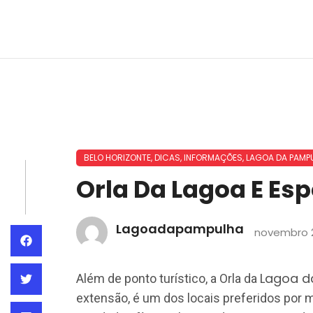
BELO HORIZONTE
,
DICAS
,
INFORMAÇÕES
,
LAGOA DA PAMP
Orla Da Lagoa E Es
Lagoadapampulha
novembro 2
Lagoa d
Além de ponto turístico, a Orla da
extensão, é um dos locais preferidos por m