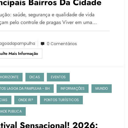
ncipais Bairros Da Cidade
dução: saúde, segurança e qualidade de vida
am pelo controle de pragas Viver em uma…
agoadapampulha
0 Comentários
ulte Mais Informação
 HORIZONTE
DICAS
EVENTOS
TOS LAGOA DA PAMPULHA - BH
INFORMAÇÕES
MUNDO
CIAS
ONDE IR?
PONTOS TURÍSTICOS
IDADE PUBLICA
tival Sensacional! 2026: