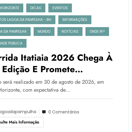
 HORIZONTE
DICAS
EVENTOS
TOS LAGOA DA PAMPULHA - BH
INFORMAÇÕES
A DA PAMPULHA
MUNDO
NOTÍCIAS
ONDE IR?
IDADE PUBLICA
rida Itatiaia 2026 Chega À
 Edição E Promete
vimentar A Nova Praça Da
o será realizado em 30 de agosto de 2026, em
mpulha
Horizonte, com expectativa de…
agoadapampulha
0 Comentários
ulte Mais Informação