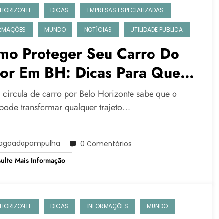
 HORIZONTE
DICAS
EMPRESAS ESPECIALIZADAS
RMAÇÕES
MUNDO
NOTÍCIAS
UTILIDADE PUBLICA
mo Proteger Seu Carro Do
lor Em BH: Dicas Para Quem
cula Pela Pampulha
circula de carro por Belo Horizonte sabe que o
 pode transformar qualquer trajeto…
agoadapampulha
0 Comentários
ulte Mais Informação
 HORIZONTE
DICAS
INFORMAÇÕES
MUNDO