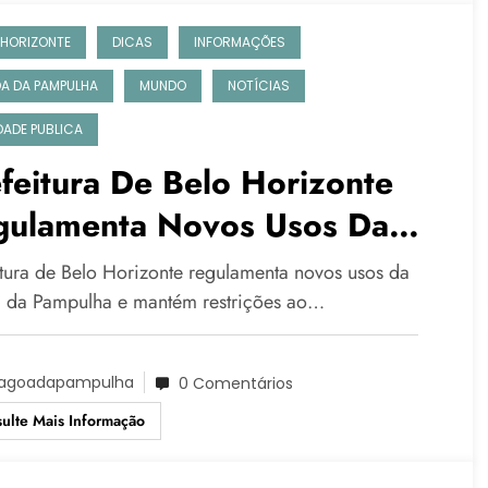
 HORIZONTE
DICAS
INFORMAÇÕES
A DA PAMPULHA
MUNDO
NOTÍCIAS
IDADE PUBLICA
feitura De Belo Horizonte
gulamenta Novos Usos Da
goa Da Pampulha E Mantém
itura de Belo Horizonte regulamenta novos usos da
strições Ao Contato Com A
 da Pampulha e mantém restrições ao…
ua
agoadapampulha
0 Comentários
ulte Mais Informação