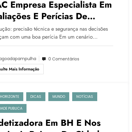
C Empresa Especialista Em
liações E Perícias De
genharia Em BH
dução: precisão técnica e segurança nas decisões
am com uma boa perícia Em um cenário…
agoadapampulha
0 Comentários
ulte Mais Informação
 HORIZONTE
DICAS
MUNDO
NOTÍCIAS
IDADE PUBLICA
detizadora Em BH E Nos