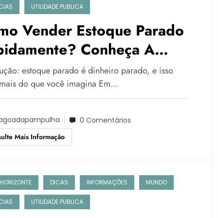
CIAS
UTILIDADE PUBLICA
mo Vender Estoque Parado
pidamente? Conheça A
taforma Estoque Final
dução: estoque parado é dinheiro parado, e isso
 mais do que você imagina Em…
agoadapampulha
0 Comentários
ulte Mais Informação
 HORIZONTE
DICAS
INFORMAÇÕES
MUNDO
CIAS
UTILIDADE PUBLICA