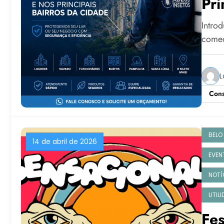
Pri
Intro
começ
L
Cons
BELO
14 de abril de 2026
EVEN
NOTÍ
UTIL
Fes