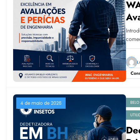
WA
Ava
En
Intro
começ
L
Cons
BELO
4 de maio de 2026
UTIL
De