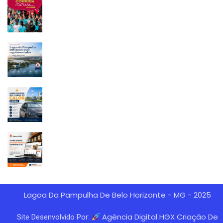
Lagoa Da Pampulha De Belo Horizonte - MG - 2025
Agência Digital HGX Criação De
Site Desenvolvido Por: