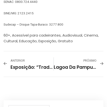
SENAC: 0800.724.4440
SINE/MG: 2123.2415
Sudecap – Disque Tapa-Buraco: 3277.800
60+
Acessível para cadeirantes
Audiovisual
Cinema
,
,
,
,
Cultural
Educação
Exposição
Gratuito
,
,
,
ANTERIOR
PRÓXIMO
Exposição: “Tradição Em Movimento” – Coletivo 6+1
Lagoa Da Pampulha Recebe Caravelas Ecológicas Para Monitorar Água