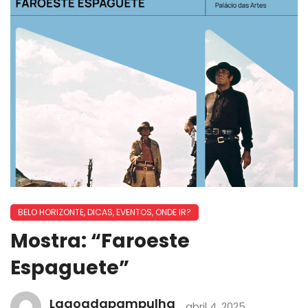
BELO HORIZONTE
,
DICAS
,
EVENTOS
,
ONDE IR?
Mostra: “Faroeste
Espaguete”
Lagoadapampulha
abril 4, 2025