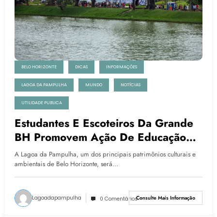
BELO HORIZONTE
DICAS
INFORMAÇÕES
LAGOA DA PAMPULHA
MUNDO
NOTÍCIAS
UTILIDADE PUBLICA
Estudantes E Escoteiros Da Grande
BH Promovem Ação De Educação
Ambiental Na Lagoa Da Pampulha
A Lagoa da Pampulha, um dos principais patrimônios culturais e
ambientais de Belo Horizonte, será…
Lagoadapampulha
Consulte Mais Informação
0 Comentários