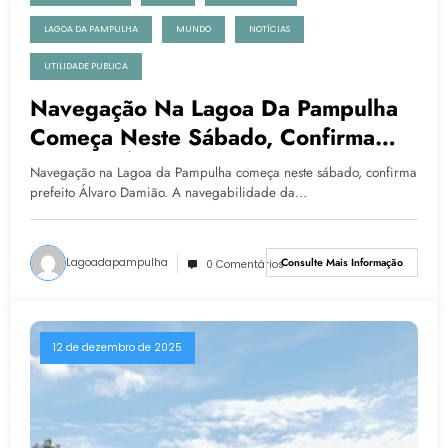
LAGOA DA PAMPULHA
MUNDO
NOTÍCIAS
UTILIDADE PUBLICA
Navegação Na Lagoa Da Pampulha
Começa Neste Sábado, Confirma
Prefeito Álvaro Damião
Navegação na Lagoa da Pampulha começa neste sábado, confirma
prefeito Álvaro Damião. A navegabilidade da…
Lagoadapampulha
Consulte Mais Informação
0 Comentários
12 de dezembro de 2025