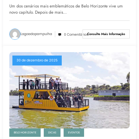
Turísticos Em Belo Horizonte
Um dos cenários mais emblemáticos de Belo Horizonte vive um
novo capítulo. Depois de mais…
Lagoadapampulha
Consulte Mais Informação
0 Comentários
30 de dezembro de 2025
BELO HORIZONTE
DICAS
EVENTOS