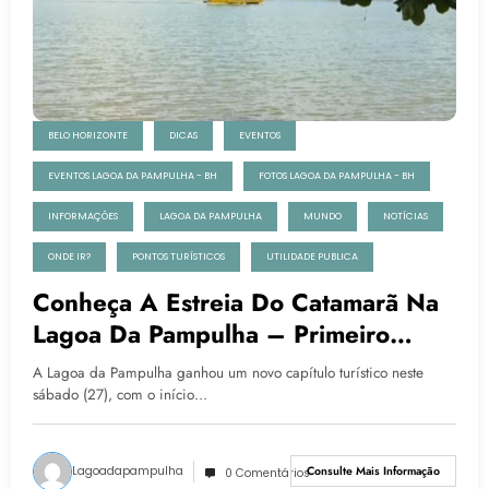
BELO HORIZONTE
DICAS
EVENTOS
EVENTOS LAGOA DA PAMPULHA - BH
FOTOS LAGOA DA PAMPULHA - BH
INFORMAÇÕES
LAGOA DA PAMPULHA
MUNDO
NOTÍCIAS
ONDE IR?
PONTOS TURÍSTICOS
UTILIDADE PUBLICA
Conheça A Estreia Do Catamarã Na
Lagoa Da Pampulha – Primeiro
Passeio
A Lagoa da Pampulha ganhou um novo capítulo turístico neste
sábado (27), com o início…
Lagoadapampulha
Consulte Mais Informação
0 Comentários