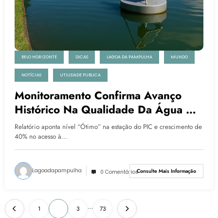
BELO HORIZONTE
DICAS
LAGOA DA PAMPULHA
MUNDO
NOTÍCIAS
UTILIDADE PUBLICA
Monitoramento Confirma Avanço
Histórico Na Qualidade Da Água Da
Lagoa Da Pampulha
Relatório aponta nível “Ótimo” na estação do PIC e crescimento de
40% no acesso à…
Lagoadapampulha
Consulte Mais Informação
0 Comentários
…
1
2
3
73