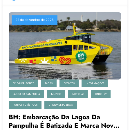
24 de dezembro de 2025
BELO HORIZONTE
DICAS
EVENTOS
INFORMAÇÕES
LAGOA DA PAMPULHA
MUNDO
NOTÍCIAS
ONDE IR?
PONTOS TURÍSTICOS
UTILIDADE PUBLICA
BH: Embarcação Da Lagoa Da
Pampulha É Batizada E Marca Nova