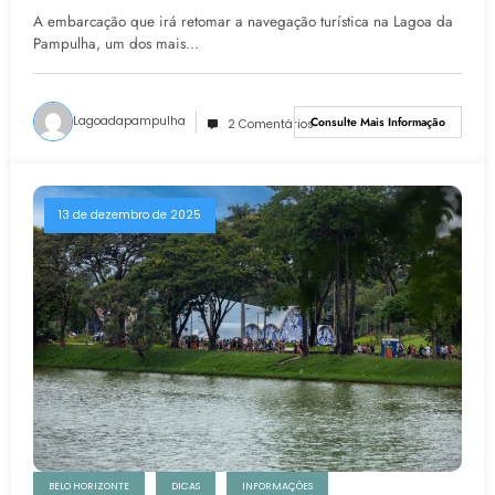
Fase Do Turismo Na Capital
A embarcação que irá retomar a navegação turística na Lagoa da
Pampulha, um dos mais…
Lagoadapampulha
Consulte Mais Informação
2 Comentários
13 de dezembro de 2025
BELO HORIZONTE
DICAS
INFORMAÇÕES