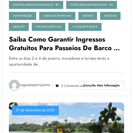
EVENTOS LAGOA DA PAMPULHA - BH
FOTOS LAGOA DA PAMPULHA - BH
INFORMAÇÕES
LAGOA DA PAMPULHA
MUNDO
NOTÍCIAS
ONDE IR?
PONTOS TURÍSTICOS
UTILIDADE PUBLICA
Saiba Como Garantir Ingressos
Gratuitos Para Passeios De Barco Na
Lagoa Da Pampulha, Em BH
Entre os dias 2 e 4 de janeiro, moradores e turistas terão a
oportunidade de…
Lagoadapampulha
Consulte Mais Informação
0 Comentários
27 de dezembro de 2025