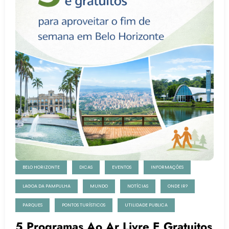
BELO HORIZONTE
DICAS
EVENTOS
INFORMAÇÕES
LAGOA DA PAMPULHA
MUNDO
NOTÍCIAS
ONDE IR?
PARQUES
PONTOS TURÍSTICOS
UTILIDADE PUBLICA
5 Programas Ao Ar Livre E Gratuitos