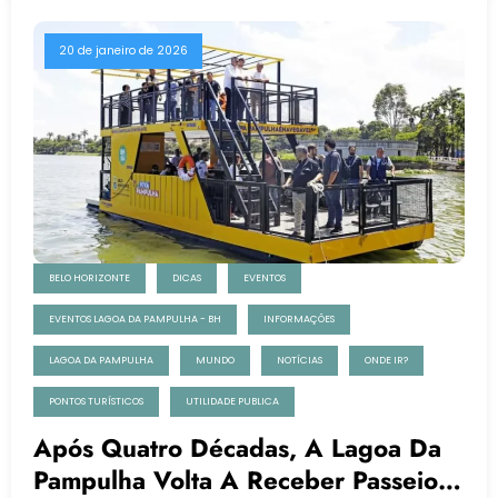
20 de janeiro de 2026
BELO HORIZONTE
DICAS
EVENTOS
EVENTOS LAGOA DA PAMPULHA - BH
INFORMAÇÕES
LAGOA DA PAMPULHA
MUNDO
NOTÍCIAS
ONDE IR?
PONTOS TURÍSTICOS
UTILIDADE PUBLICA
Após Quatro Décadas, A Lagoa Da
Pampulha Volta A Receber Passeios