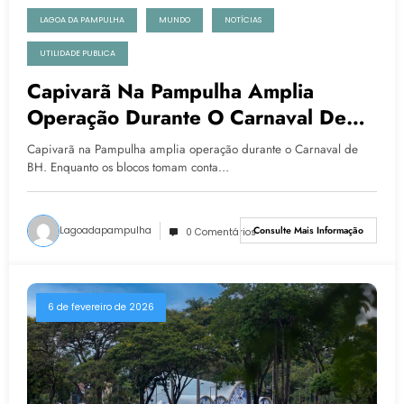
LAGOA DA PAMPULHA
MUNDO
NOTÍCIAS
UTILIDADE PUBLICA
Capivarã Na Pampulha Amplia
Operação Durante O Carnaval De
BH
Capivarã na Pampulha amplia operação durante o Carnaval de
BH. Enquanto os blocos tomam conta…
Lagoadapampulha
Consulte Mais Informação
0 Comentários
6 de fevereiro de 2026