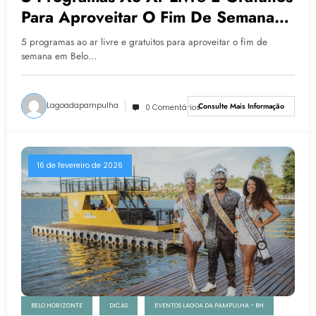
Para Aproveitar O Fim De Semana
Em Belo Horizonte
5 programas ao ar livre e gratuitos para aproveitar o fim de
semana em Belo…
Lagoadapampulha
Consulte Mais Informação
0 Comentários
16 de fevereiro de 2026
BELO HORIZONTE
DICAS
EVENTOS LAGOA DA PAMPULHA - BH