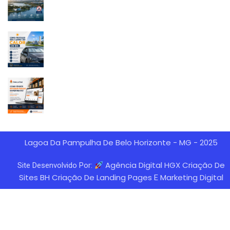
Lagoa Da Pampulha De Belo Horizonte - MG - 2025
Agência Digital HGX Criação De
Site Desenvolvido Por:
Sites BH
Criação De Landing Pages
Marketing Digital
E