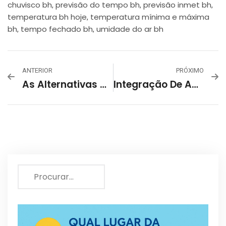
chuvisco bh
previsão do tempo bh
previsão inmet bh
,
,
,
temperatura bh hoje
temperatura mínima e máxima
,
bh
tempo fechado bh
umidade do ar bh
,
,
ANTERIOR
PRÓXIMO
As Alternativas Avaliadas Pela PBH Para Retomar Atividades Náuticas Na Lagoa Da Pampulha
Integração De Apps Do IFood Com A Uber Começa Em Belo Horizonte: Entenda A Parceria