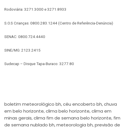
Rodoviária: 3271.3000 e 3271.8933
S.O.S Crianças: 0800.283.1244 (Centro de Referência-Denúncia)
SENAC: 0800.724.4440
SINE/MG: 2123.2415
Sudecap – Disque Tapa-Buraco: 3277.80
boletim meteorológico bh
céu encoberto bh
chuva
,
,
em belo horizonte
clima belo horizonte
clima em
,
,
minas gerais
clima fim de semana belo horizonte
fim
,
,
de semana nublado bh
meteorologia bh
previsão de
,
,