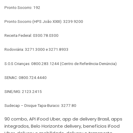
Pronto Socorro: 192
Pronto Socorro (HPS João XXIII): 3239.9200
Receita Federal: 0300.78.0300
Rodoviária: 3271.3000 e 3271.8933
S.O.S Crianças: 0800.283.1244 (Centro de Referência-Denúncia)
SENAC: 0800.724.4440
SINE/MG: 2123.2415
Sudecap – Disque Tapa-Buraco: 3277.80
90 combo
API iFood Uber
app de delivery Brasil
apps
,
,
,
integrados
Belo Horizonte delivery
benefícios iFood
,
,