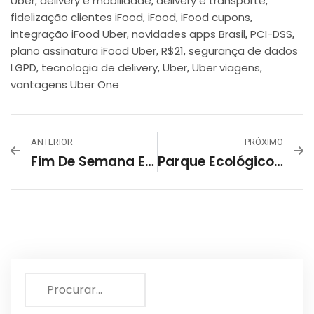
Uber
delivery e mobilidade
delivery e transporte
,
,
,
fidelização clientes iFood
iFood
iFood cupons
,
,
,
integração iFood Uber
novidades apps Brasil
PCI-DSS
,
,
,
plano assinatura iFood Uber
R$21
segurança de dados
,
,
LGPD
tecnologia de delivery
Uber
Uber viagens
,
,
,
,
vantagens Uber One
ANTERIOR
PRÓXIMO
Fim De Semana Em BH Será Marcado Por Céu Fechado E Temperaturas Mais Baixas
Parque Ecológico Da Pampulha: Tudo O Que Você Precisa Saber Antes De Visitar