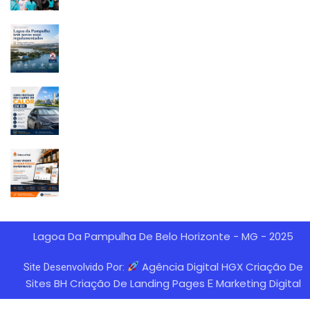
Lagoa Da Pampulha De Belo Horizonte - MG - 2025
Agência Digital HGX Criação De
Site Desenvolvido Por:
Sites BH
Criação De Landing Pages
Marketing Digital
E