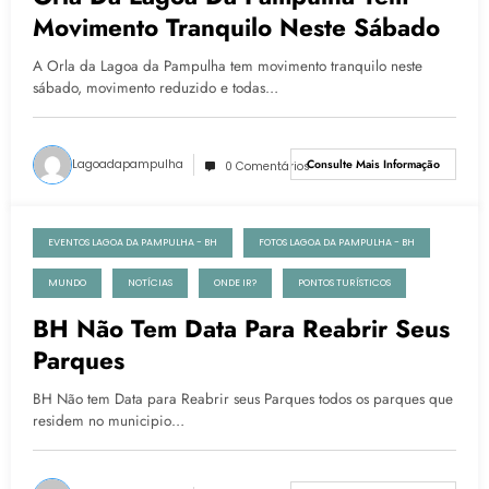
Movimento Tranquilo Neste Sábado
A Orla da Lagoa da Pampulha tem movimento tranquilo neste
sábado, movimento reduzido e todas…
Lagoadapampulha
Consulte Mais Informação
0 Comentários
EVENTOS LAGOA DA PAMPULHA - BH
FOTOS LAGOA DA PAMPULHA - BH
17 de agosto de 2020
MUNDO
NOTÍCIAS
ONDE IR?
PONTOS TURÍSTICOS
BH Não Tem Data Para Reabrir Seus
Parques
BH Não tem Data para Reabrir seus Parques todos os parques que
residem no municipio…