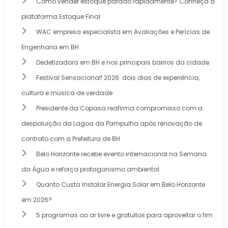
Como vender estoque parado rapidamente? Conheça a
plataforma Estoque Final
WAC empresa especialista em Avaliações e Perícias de
Engenharia em BH
Dedetizadora em BH e nos principais bairros da cidade
Festival Sensacional! 2026: dois dias de experiência,
cultura e música de verdade
Presidente da Copasa reafirma compromisso com a
despoluição da Lagoa da Pampulha após renovação de
contrato com a Prefeitura de BH
Belo Horizonte recebe evento internacional na Semana
da Água e reforça protagonismo ambiental
Quanto Custa Instalar Energia Solar em Belo Horizonte
em 2026?
5 programas ao ar livre e gratuitos para aproveitar o fim