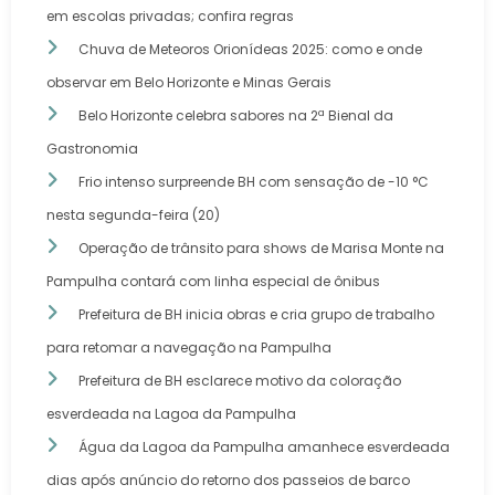
em escolas privadas; confira regras
Chuva de Meteoros Orionídeas 2025: como e onde
observar em Belo Horizonte e Minas Gerais
Belo Horizonte celebra sabores na 2ª Bienal da
Gastronomia
Frio intenso surpreende BH com sensação de -10 °C
nesta segunda-feira (20)
Operação de trânsito para shows de Marisa Monte na
Pampulha contará com linha especial de ônibus
Prefeitura de BH inicia obras e cria grupo de trabalho
para retomar a navegação na Pampulha
Prefeitura de BH esclarece motivo da coloração
esverdeada na Lagoa da Pampulha
Água da Lagoa da Pampulha amanhece esverdeada
dias após anúncio do retorno dos passeios de barco