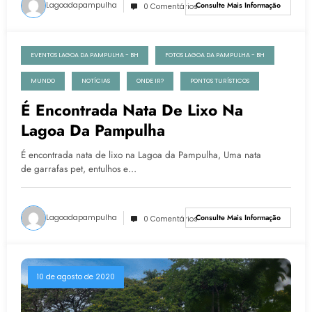
Lagoadapampulha
Consulte Mais Informação
0 Comentários
EVENTOS LAGOA DA PAMPULHA - BH
FOTOS LAGOA DA PAMPULHA - BH
11 de agosto de 2020
MUNDO
NOTÍCIAS
ONDE IR?
PONTOS TURÍSTICOS
É Encontrada Nata De Lixo Na
Lagoa Da Pampulha
É encontrada nata de lixo na Lagoa da Pampulha, Uma nata
de garrafas pet, entulhos e…
Lagoadapampulha
Consulte Mais Informação
0 Comentários
10 de agosto de 2020