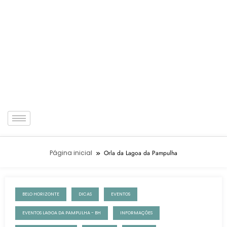
Página inicial
Orla da Lagoa da Pampulha
BELO HORIZONTE
DICAS
EVENTOS
25 de janeiro de 2023
EVENTOS LAGOA DA PAMPULHA - BH
INFORMAÇÕES