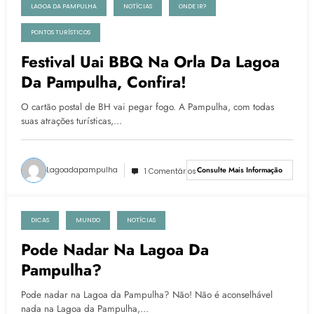
LAGOA DA PAMPULHA
NOTÍCIAS
ONDE IR?
PONTOS TURÍSTICOS
Festival Uai BBQ Na Orla Da Lagoa
Da Pampulha, Confira!
O cartão postal de BH vai pegar fogo. A Pampulha, com todas
suas atrações turísticas,…
Lagoadapampulha
Consulte Mais Informação
1 Comentários
DICAS
MUNDO
NOTÍCIAS
26 de dezembro de 2021
Pode Nadar Na Lagoa Da
Pampulha?
Pode nadar na Lagoa da Pampulha? Não! Não é aconselhável
nada na Lagoa da Pampulha,…