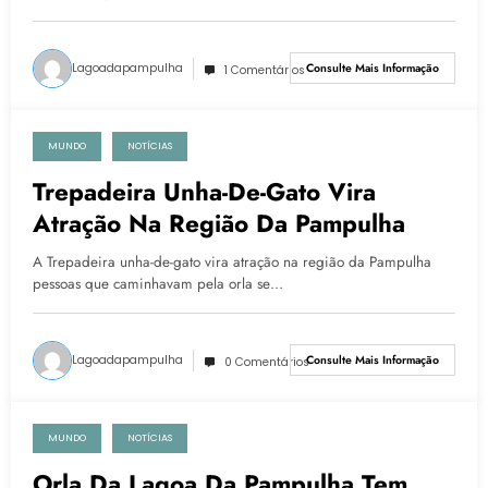
Lagoadapampulha
Consulte Mais Informação
1 Comentários
MUNDO
NOTÍCIAS
8 de outubro de 2020
Trepadeira Unha-De-Gato Vira
Atração Na Região Da Pampulha
A Trepadeira unha-de-gato vira atração na região da Pampulha
pessoas que caminhavam pela orla se…
Lagoadapampulha
Consulte Mais Informação
0 Comentários
MUNDO
NOTÍCIAS
1 de outubro de 2020
Orla Da Lagoa Da Pampulha Tem