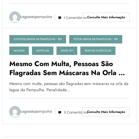
Lagoadapampulha
Consulte Mais Informação
1 Comentários
EVENTOS LAGOA DA PAMPULHA - BH
FOTOS LAGOA DA PAMPULHA - BH
27 de julho de 2020
MUNDO
NOTÍCIAS
ONDE IR?
PONTOS TURÍSTICOS
Mesmo Com Multa, Pessoas São
Flagradas Sem Máscaras Na Orla Da
Lagoa Da Pampulha
Mesmo com multa, pessoas são flagradas sem máscaras na orla da
lagoa da Pampulha. Penalidade…
Lagoadapampulha
Consulte Mais Informação
0 Comentários