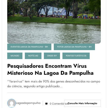
EVENTOS LAGOA DA PAMPULHA - BH
FOTOS LAGOA DA PAMPULHA - BH
MUNDO
NOTÍCIAS
ONDE IR?
PONTOS TURÍSTICOS
Pesquisadores Encontram Vírus
Misterioso Na Lagoa Da Pampulha
''Yaravírus'' tem mais de 90% dos genes desconhecidos no campo
da ciência, segundo artigo publicado…
Lagoadapampulha
Consulte Mais Informação
0 Comentários