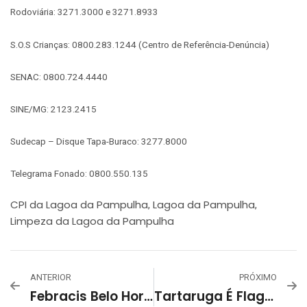
Rodoviária: 3271.3000 e 3271.8933
S.O.S Crianças: 0800.283.1244 (Centro de Referência-Denúncia)
SENAC: 0800.724.4440
SINE/MG: 2123.2415
Sudecap – Disque Tapa-Buraco: 3277.8000
Telegrama Fonado: 0800.550.135
CPI da Lagoa da Pampulha
Lagoa da Pampulha
,
,
Limpeza da Lagoa da Pampulha
ANTERIOR
PRÓXIMO
Febracis Belo Horizonte
Tartaruga É Flagrada Boiando Sobre Calçado Na Lagoa Da Pampulha