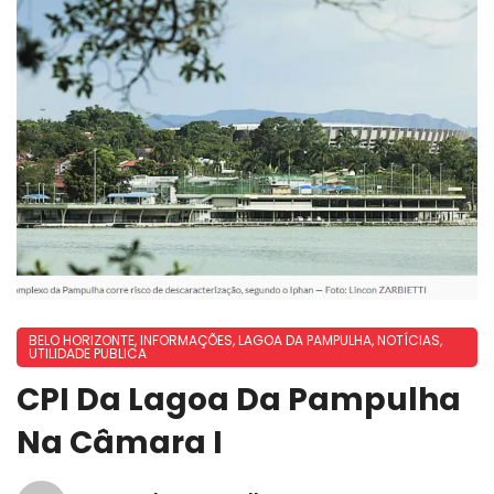
BELO HORIZONTE
,
INFORMAÇÕES
,
LAGOA DA PAMPULHA
,
NOTÍCIAS
,
UTILIDADE PUBLICA
CPI Da Lagoa Da Pampulha
Na Câmara I