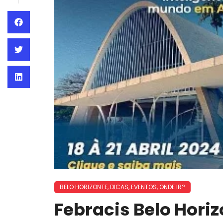
BELO HORIZONTE
,
DICAS
,
EVENTOS
,
ONDE IR?
Febracis Belo Hori