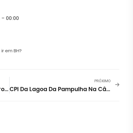
 – 00:00
ir em BH?
PRÓXIMO
Programação Abril 2024 – Centro Cultural Salgado Filho
CPI Da Lagoa Da Pampulha Na Câmara I