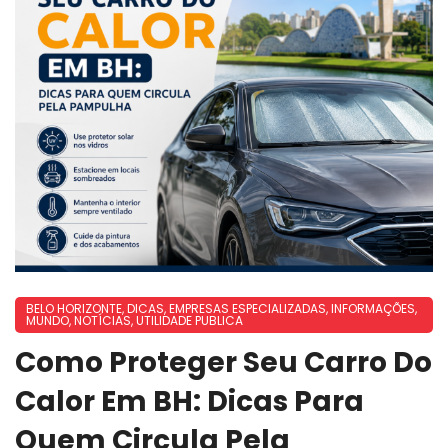
BELO HORIZONTE
,
DICAS
,
EMPRESAS ESPECIALIZADAS
,
INFORMAÇÕES
,
MUNDO
,
NOTÍCIAS
,
UTILIDADE PUBLICA
Como Proteger Seu Carro Do
Calor Em BH: Dicas Para
Quem Circula Pela