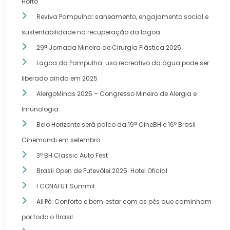
Horto
Reviva Pampulha: saneamento, engajamento social e
sustentabilidade na recuperação da lagoa
29ª Jornada Mineira de Cirurgia Plástica 2025
Lagoa da Pampulha: uso recreativo da água pode ser
liberado ainda em 2025
AlergoMinas 2025 – Congresso Mineiro de Alergia e
Imunologia
Belo Horizonte será palco da 19ª CineBH e 16º Brasil
Cinemundi em setembro
3º BH Classic Auto Fest
Brasil Open de Futevôlei 2025: Hotel Oficial
I CONAFUT Summit
All Pé: Conforto e bem‑estar com os pés que caminham
por todo o Brasil