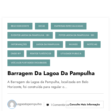
BELO HORIZONTE
DICAS
EMPRESAS ESPECIALIZADAS
21 de novembro de 2024
EVENTOS LAGOA DA PAMPULHA - BH
FOTOS LAGOA DA PAMPULHA - BH
INFORMAÇÕES
LAGOA DA PAMPULHA
MUNDO
NOTÍCIAS
ONDE IR?
PONTOS TURÍSTICOS
UTILIDADE PUBLICA
VEÍCULOS FURTADOS E ROUBADOS
Barragem Da Lagoa Da Pampulha
A Barragem da Lagoa da Pampulha, localizada em Belo
Horizonte, foi construída para regular o…
Lagoadapampulha
Consulte Mais Informação
1 Comentários