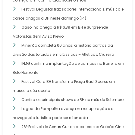
começaram: confira tudo sobre o show
Festival Degustar traz sabores internacionais, música e
carros antigos a BH neste domingo (14)
Gasolina Chega a R$ 6,39 em BH e Surpreende
Motoristas Sem Aviso Prévio
Mineirão completa 60 anos: a história por trás da
divisão das torcidas em clássicos – Atlético x Cruzeiro
IFMG confirma implantação de campus no Barreiro em
Belo Horizonte
Festival Cura BH transforma Praça Raul Soares em
museu a céu aberto
Confira os principais shows de BH no mês de Setembro
Lagoa da Pampulha avança na recuperação e a
navegação turística pode ser retomada
26º Festival de Cenas Curtas acontece no Galpão Cine