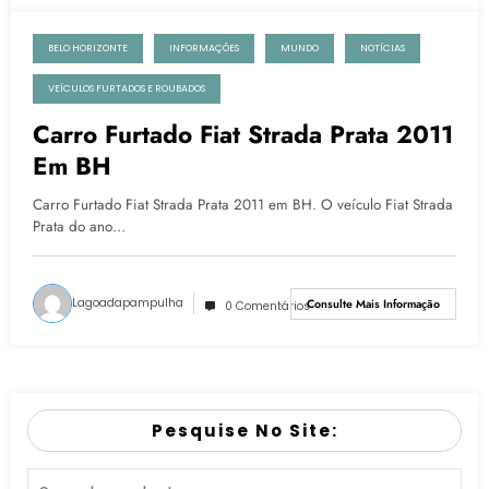
BELO HORIZONTE
INFORMAÇÕES
MUNDO
NOTÍCIAS
13 de fevereiro de 2023
VEÍCULOS FURTADOS E ROUBADOS
Carro Furtado Fiat Strada Prata 2011
Em BH
Carro Furtado Fiat Strada Prata 2011 em BH. O veículo Fiat Strada
Prata do ano…
Lagoadapampulha
Consulte Mais Informação
0 Comentários
Pesquise No Site: