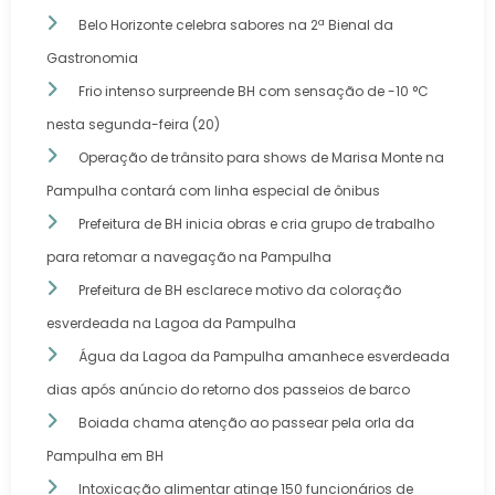
Belo Horizonte celebra sabores na 2ª Bienal da
Gastronomia
Frio intenso surpreende BH com sensação de -10 °C
nesta segunda-feira (20)
Operação de trânsito para shows de Marisa Monte na
Pampulha contará com linha especial de ônibus
Prefeitura de BH inicia obras e cria grupo de trabalho
para retomar a navegação na Pampulha
Prefeitura de BH esclarece motivo da coloração
esverdeada na Lagoa da Pampulha
Água da Lagoa da Pampulha amanhece esverdeada
dias após anúncio do retorno dos passeios de barco
Boiada chama atenção ao passear pela orla da
Pampulha em BH
Intoxicação alimentar atinge 150 funcionários de