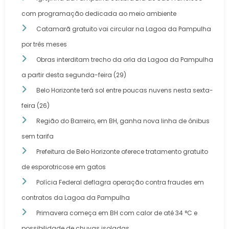
com programação dedicada ao meio ambiente
Catamarã gratuito vai circular na Lagoa da Pampulha
por três meses
Obras interditam trecho da orla da Lagoa da Pampulha
a partir desta segunda-feira (29)
Belo Horizonte terá sol entre poucas nuvens nesta sexta-
feira (26)
Região do Barreiro, em BH, ganha nova linha de ônibus
sem tarifa
Prefeitura de Belo Horizonte oferece tratamento gratuito
de esporotricose em gatos
Polícia Federal deflagra operação contra fraudes em
contratos da Lagoa da Pampulha
Primavera começa em BH com calor de até 34 °C e
possibilidade de chuvas isoladas