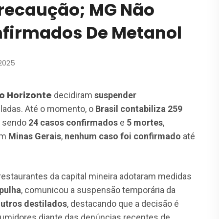
Precaução; MG Não
nfirmados De Metanol
2025
o Horizonte
decidiram
suspender
iladas. Até o momento, o
Brasil contabiliza 259
, sendo
24 casos confirmados
e
5 mortes
,
Em
Minas Gerais
,
nenhum caso foi confirmado
até
 restaurantes da capital mineira adotaram medidas
pulha
, comunicou a suspensão temporária da
outros destilados
, destacando que a decisão é
sumidores diante das denúncias recentes de