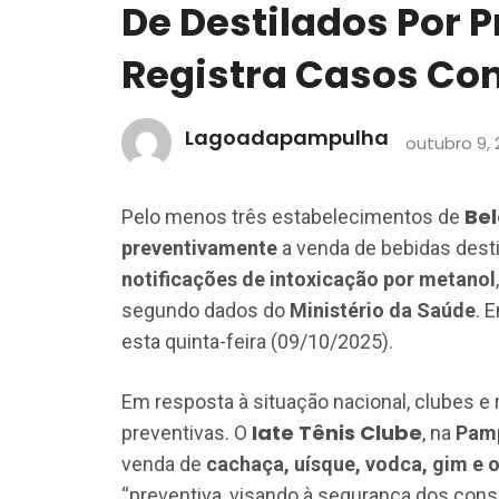
De Destilados Por 
Registra Casos Co
Lagoadapampulha
outubro 9, 
Bel
Pelo menos três estabelecimentos de
preventivamente
a venda de bebidas dest
notificações de intoxicação por metanol
segundo dados do
Ministério da Saúde
. 
esta quinta-feira (09/10/2025).
Em resposta à situação nacional, clubes e
Iate Tênis Clube
preventivas. O
, na
Pam
venda de
cachaça, uísque, vodca, gim e 
“preventiva, visando à segurança dos con