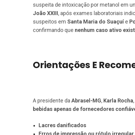
suspeita de intoxicação por metanol em u
João XXIII
, após exames laboratoriais ind
suspeitos em
Santa Maria do Suaçuí
e
Po
confirmando que
nenhum caso ativo exis
Orientações E Recome
A presidente da
Abrasel-MG
,
Karla Rocha
bebidas apenas de fornecedores confiáv
Lacres danificados
Erros de impressão ou rótulo irregular