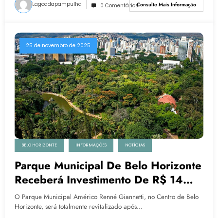
Lagoadapampulha
Consulte Mais Informação
0 Comentários
25 de novembro de 2025
BELO HORIZONTE
INFORMAÇÕES
NOTÍCIAS
Parque Municipal De Belo Horizonte
Receberá Investimento De R$ 14
Milhões Para Reforma
O Parque Municipal Américo Renné Giannetti, no Centro de Belo
Horizonte, será totalmente revitalizado após…