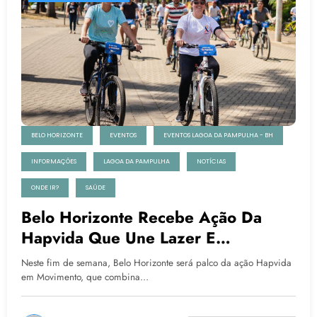
BELO HORIZONTE
EVENTOS
EVENTOS LAGOA DA PAMPULHA - BH
INFORMAÇÕES
LAGOA DA PAMPULHA
NOTÍCIAS
ONDE IR?
SAÚDE
Belo Horizonte Recebe Ação Da
Hapvida Que Une Lazer E
Conscientização Sobre Saúde
Neste fim de semana, Belo Horizonte será palco da ação Hapvida
Preventiva
em Movimento, que combina…