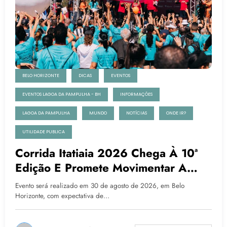
BELO HORIZONTE
DICAS
EVENTOS
EVENTOS LAGOA DA PAMPULHA - BH
INFORMAÇÕES
LAGOA DA PAMPULHA
MUNDO
NOTÍCIAS
ONDE IR?
UTILIDADE PUBLICA
Corrida Itatiaia 2026 Chega À 10ª
Edição E Promete Movimentar A
Nova Praça Da Pampulha
Evento será realizado em 30 de agosto de 2026, em Belo
Horizonte, com expectativa de…