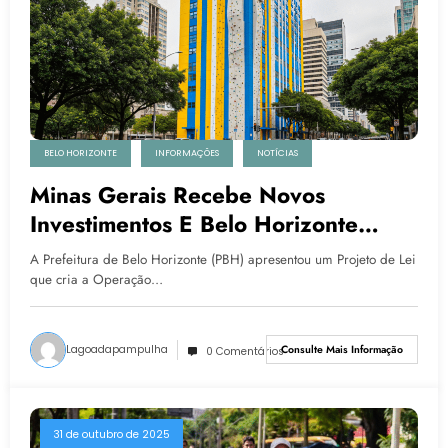
BELO HORIZONTE
INFORMAÇÕES
NOTÍCIAS
Minas Gerais Recebe Novos
Investimentos E Belo Horizonte
Lança Projeto De Revitalização
A Prefeitura de Belo Horizonte (PBH) apresentou um Projeto de Lei
Urbana
que cria a Operação…
Lagoadapampulha
Consulte Mais Informação
0 Comentários
31 de outubro de 2025