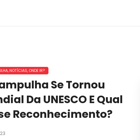
ULHA
,
NOTÍCIAS
,
ONDE IR?
ampulha Se Tornou
dial Da UNESCO E Qual
esse Reconhecimento?
023