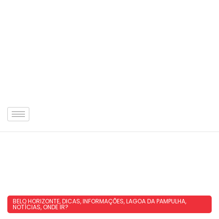
BELO HORIZONTE
,
DICAS
,
INFORMAÇÕES
,
LAGOA DA PAMPULHA
,
NOTÍCIAS
,
ONDE IR?