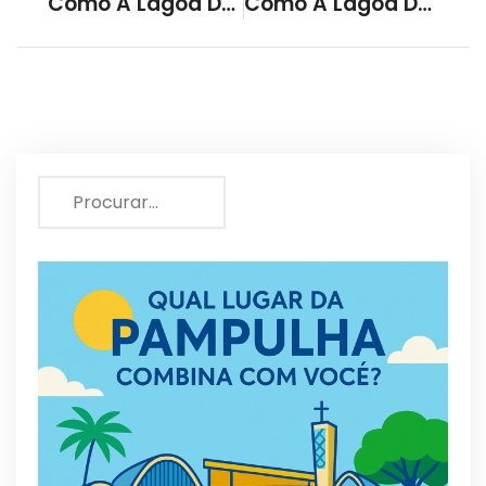
Como A Lagoa Da Pampulha Se Tornou Um Patrimônio Mundial Da UNESCO E Qual É O Significado Desse Reconhecimento?
Como A Lagoa Da Pampulha Contribui Para A Promoção Do Turismo Em Belo Horizonte?