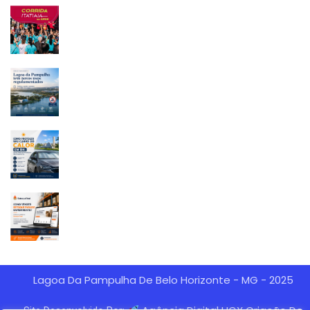
Lagoa Da Pampulha De Belo Horizonte - MG - 2025