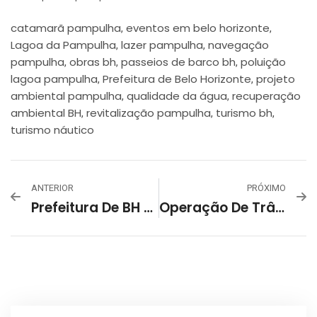
catamarã pampulha
eventos em belo horizonte
,
,
Lagoa da Pampulha
lazer pampulha
navegação
,
,
pampulha
obras bh
passeios de barco bh
poluição
,
,
,
lagoa pampulha
Prefeitura de Belo Horizonte
projeto
,
,
ambiental pampulha
qualidade da água
recuperação
,
,
ambiental BH
revitalização pampulha
turismo bh
,
,
,
turismo náutico
ANTERIOR
PRÓXIMO
Prefeitura De BH Esclarece Motivo Da Coloração Esverdeada Na Lagoa Da Pampulha
Operação De Trânsito Para Shows De Marisa Monte Na Pampulha Contará Com Linha Especial De Ônibus