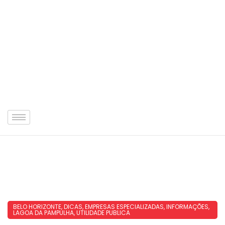
BELO HORIZONTE
,
DICAS
,
EMPRESAS ESPECIALIZADAS
,
INFORMAÇÕES
,
LAGOA DA PAMPULHA
,
UTILIDADE PUBLICA