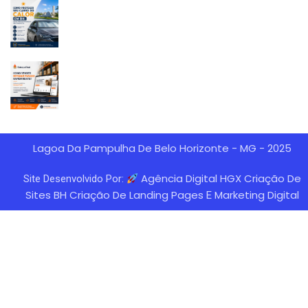
Lagoa Da Pampulha De Belo Horizonte - MG - 2025
Agência Digital HGX Criação De
Site Desenvolvido Por:
Sites BH
Criação De Landing Pages
Marketing Digital
E