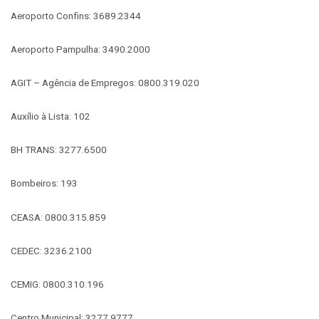
Aeroporto Confins: 3689.2344
Aeroporto Pampulha: 3490.2000
AGIT – Agência de Empregos: 0800.319.020
Auxílio à Lista: 102
BH TRANS: 3277.6500
Bombeiros: 193
CEASA: 0800.315.859
CEDEC: 3236.2100
CEMIG: 0800.310.196
Centro Municipal: 3277.9777