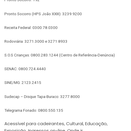
Pronto Socorro (HPS João XXIII): 3239.9200
Receita Federal: 0300.78.0300
Rodoviária: 3271.3000 e 3271.8933
S.O.S Crianças: 0800.283.1244 (Centro de Referência-Denúncia)
SENAC: 0800.724.4440
SINE/MG: 2123.2415
Sudecap – Disque Tapa-Buraco: 3277.8000
Telegrama Fonado: 0800.550.135
Acessível para cadeirantes
Cultural
Educação
,
,
,
Exposição
Ingressos on-line
Onde ir
,
,