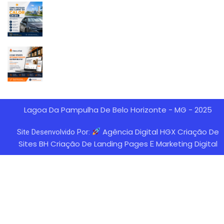
Lagoa Da Pampulha De Belo Horizonte - MG - 2025
Agência Digital HGX Criação De
Site Desenvolvido Por:
Sites BH
Criação De Landing Pages
Marketing Digital
E