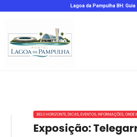
Lagoa da Pampulha BH: Guia C
BELO HORIZONTE
,
DICAS
,
EVENTOS
,
INFORMAÇÕES
,
ONDE I
Exposição: Telegar