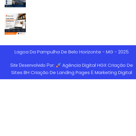
Lagoa Da Pampulha De Belo Horizonte - MG - 2025
Agência Digital HGX Criação De
Site Desenvolvido Por:
Sites BH
Criação De Landing Pages
Marketing Digital
E