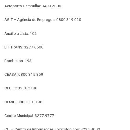
Aeroporto Pampulha: 3490.2000
AGIT – Agência de Empregos: 0800.319.020
Auxílio à Lista: 102
BH TRANS: 3277.6500
Bombeiros: 193
CEASA: 0800.315.859
CEDEC: 3236.2100
CEMIG: 0800.310.196
Centro Municipal: 3277.9777
CIT – Centro de Informações Toxicológicos: 3224.4000