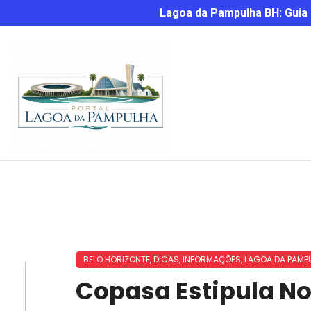
Lagoa da Pampulha BH: Guia C
BELO HORIZONTE
,
DICAS
,
INFORMAÇÕES
,
LAGOA DA PAMP
Copasa Estipula No