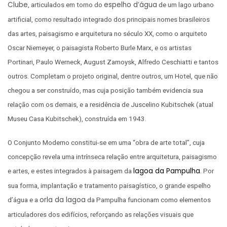
Clube
espelho d’água
, articulados em torno do
de um lago urbano
artificial, como resultado integrado dos principais nomes brasileiros
das artes, paisagismo e arquitetura no século XX, como o arquiteto
Oscar Niemeyer, o paisagista Roberto Burle Marx, e os artistas
Portinari, Paulo Werneck, August Zamoysk, Alfredo Ceschiatti e tantos
outros. Completam o projeto original, dentre outros, um Hotel, que não
chegou a ser construído, mas cuja posição também evidencia sua
relação com os demais, e a residência de Juscelino Kubitschek (atual
Museu Casa Kubitschek), construída em 1943.
O Conjunto Moderno constitui-se em uma “obra de arte total”, cuja
concepção revela uma intrínseca relação entre arquitetura, paisagismo
lagoa da Pampulha
e artes, e estes integrados à paisagem da
. Por
sua forma, implantação e tratamento paisagístico, o grande espelho
orla da lagoa
d’água e a
da Pampulha funcionam como elementos
articuladores dos edifícios, reforçando as relações visuais que