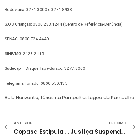
Rodoviária: 3271.3000 e 3271.8933
S.O.S Crianças: 0800.283.1244 (Centro de Referência-Denúncia)
SENAC: 0800.724.4440
SINE/MG: 2123.2415
Sudecap – Disque Tapa-Buraco: 3277.8000
Telegrama Fonado: 0800.550.135
Belo Horizonte
férias na Pampulha
Lagoa da Pampulha
,
,
ANTERIOR
PRÓXIMO
Copasa Estipula Novo Prazo Para Fim Das Obras Na Barragem Da Pampulha
Justiça Suspende Nova CPI Da Lagoa Da Pampulha