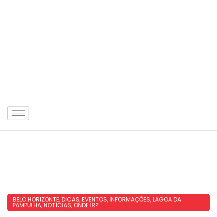
BELO HORIZONTE
,
DICAS
,
EVENTOS
,
INFORMAÇÕES
,
LAGOA DA
PAMPULHA
,
NOTÍCIAS
,
ONDE IR?