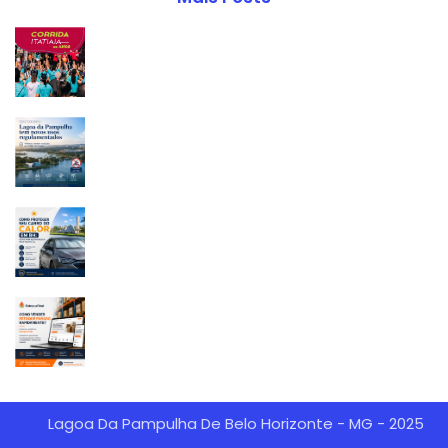
Lagoa Da Pampulha De Belo Horizonte - MG - 2025