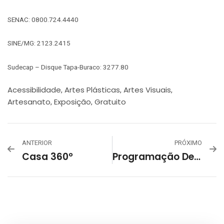
SENAC: 0800.724.4440
SINE/MG: 2123.2415
Sudecap – Disque Tapa-Buraco: 3277.80
Acessibilidade
Artes Plásticas
Artes Visuais
,
,
,
Artesanato
Exposição
Gratuito
,
,
ANTERIOR
PRÓXIMO
Casa 360º
Programação De Férias – Museu De História Natural E Jardim Botânico