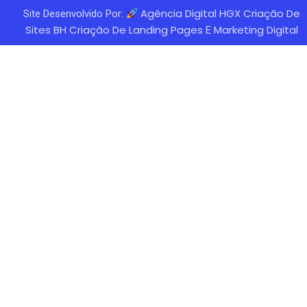
Agência Digital HGX Criação De
Site Desenvolvido Por:
Sites BH
Criação De Landing Pages
Marketing Digital
E