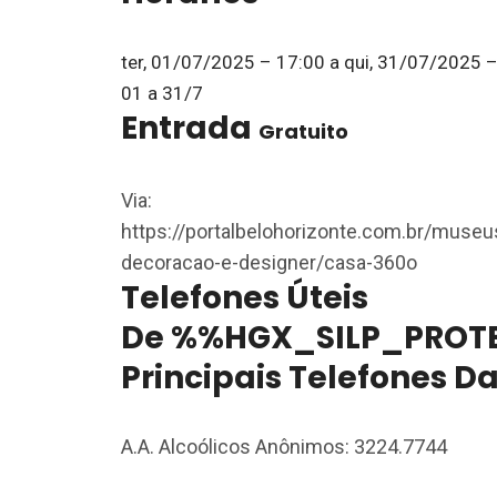
ter, 01/07/2025 – 17:00
a
qui, 31/07/2025 –
01 a 31/7
Entrada
Gratuito
Via:
https://portalbelohorizonte.com.br/muse
decoracao-e-designer/casa-360o
Telefones Úteis
De %%HGX_SILP_PROTE
Principais Telefones D
A.A. Alcoólicos Anônimos: 3224.7744