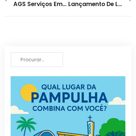
AGS Serviços Em Altura – Excelência E Segurança Na Manutenção Predial De Alto Padrão
Lançamento De Livro É Destaque Na Programação Dos Museus Da Pampulha