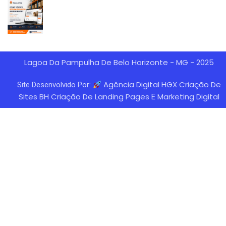
Lagoa Da Pampulha De Belo Horizonte - MG - 2025
Agência Digital HGX Criação De
Site Desenvolvido Por:
Sites BH
Criação De Landing Pages
Marketing Digital
E