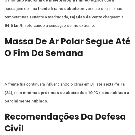
O
Instituto Nacional de Meteorologia (Inmet)
explica que a
passagem de uma
frente fria no sábado
provocou o declínio nas
temperaturas. Durante a madrugada,
rajadas de vento
chegaram a
84,6 km/h
, reforçando a sensação de frio extremo.
Massa De Ar Polar Segue Até
O Fim Da Semana
A frente fria continuará influenciando o clima em BH até
sexta-feira
(24)
, com
mínimas próximas ou abaixo dos 10 °C
e
céu nublado a
parcialmente nublado
.
Recomendações Da Defesa
Civil