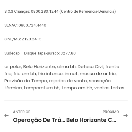
S.O.S Crianças: 0800.283.1244 (Centro de Referência-Denúncia)
SENAC: 0800.724.4440
SINE/MG: 2123.2415
Sudecap – Disque Tapa-Buraco: 3277.80
ar polar
Belo Horizonte
clima bh
Defesa Civil
frente
,
,
,
,
fria
frio em bh
frio intenso
inmet
massa de ar frio
,
,
,
,
,
Previsão do Tempo
rajadas de vento
sensação
,
,
térmica
temperatura bh
tempo em bh
ventos fortes
,
,
,
ANTERIOR
PRÓXIMO
Operação De Trânsito Para Shows De Marisa Monte Na Pampulha Contará Com Linha Especial De Ônibus
Belo Horizonte Celebra Sabores Na 2ª Bienal Da Gastronomia