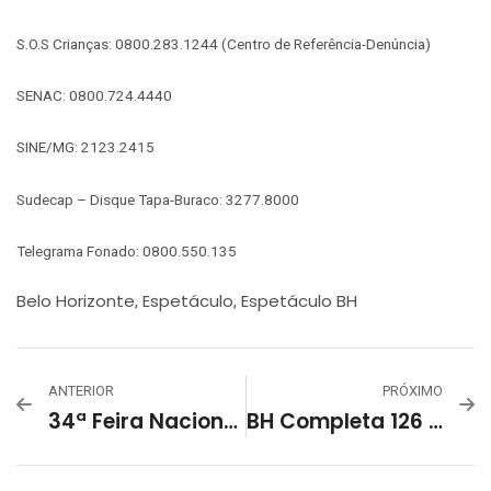
S.O.S Crianças: 0800.283.1244 (Centro de Referência-Denúncia)
SENAC: 0800.724.4440
SINE/MG: 2123.2415
Sudecap – Disque Tapa-Buraco: 3277.8000
Telegrama Fonado: 0800.550.135
Belo Horizonte
Espetáculo
Espetáculo BH
,
,
ANTERIOR
PRÓXIMO
34ª Feira Nacional De Artesanato 2023
BH Completa 126 Anos Com Programação Especial!