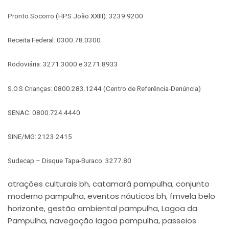
Pronto Socorro (HPS João XXIII): 3239.9200
Receita Federal: 0300.78.0300
Rodoviária: 3271.3000 e 3271.8933
S.O.S Crianças: 0800.283.1244 (Centro de Referência-Denúncia)
SENAC: 0800.724.4440
SINE/MG: 2123.2415
Sudecap – Disque Tapa-Buraco: 3277.80
atrações culturais bh
catamarã pampulha
conjunto
,
,
moderno pampulha
eventos náuticos bh
fmvela belo
,
,
horizonte
gestão ambiental pampulha
Lagoa da
,
,
Pampulha
navegação lagoa pampulha
passeios
,
,