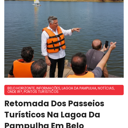
BELO HORIZONTE
,
INFORMAÇÕES
,
LAGOA DA PAMPULHA
,
NOTÍCIAS
,
ONDE IR?
,
PONTOS TURÍSTICOS
Retomada Dos Passeios
Turísticos Na Lagoa Da
Pampulha Em Belo