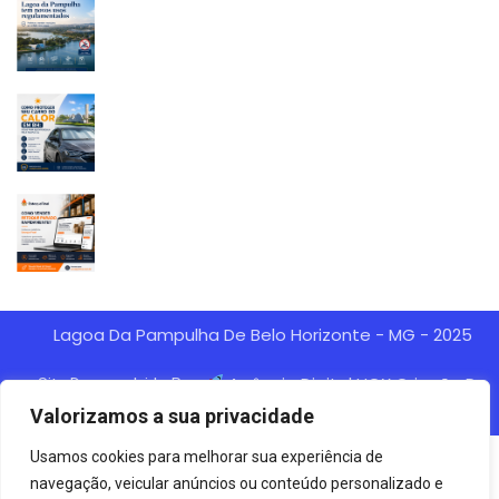
Lagoa Da Pampulha De Belo Horizonte - MG - 2025
Agência Digital HGX Criação De
Site Desenvolvido Por:
Sites BH
Criação De Landing Pages
Marketing Digital
E
Valorizamos a sua privacidade
Usamos cookies para melhorar sua experiência de
navegação, veicular anúncios ou conteúdo personalizado e