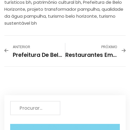
turísticos bh
patrimônio cultural bh
Prefeitura de Belo
,
,
Horizonte
projeto transformador pampulha
qualidade
,
,
da água pampulha
turismo belo horizonte
turismo
,
,
sustentável bh
ANTERIOR
PRÓXIMO
Prefeitura De Belo Horizonte Lança Sistema De Videomonitoramento Com Reconhecimento Facial
Restaurantes Em BH Suspendem Venda De Destilados Por Precaução; MG Não Registra Casos Confirmados De Metanol