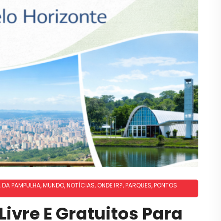
 DA PAMPULHA
,
MUNDO
,
NOTÍCIAS
,
ONDE IR?
,
PARQUES
,
PONTOS
ivre E Gratuitos Para