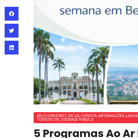
BELO HORIZONTE
,
DICAS
,
EVENTOS
,
INFORMAÇÕES
,
LAGOA
TURÍSTICOS
,
UTILIDADE PUBLICA
5 Programas Ao Ar L