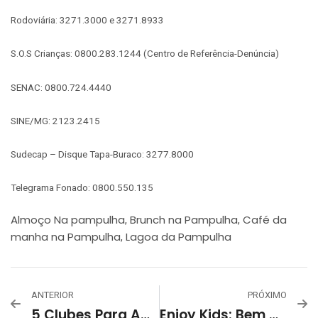
Rodoviária: 3271.3000 e 3271.8933
S.O.S Crianças: 0800.283.1244 (Centro de Referência-Denúncia)
SENAC: 0800.724.4440
SINE/MG: 2123.2415
Sudecap – Disque Tapa-Buraco: 3277.8000
Telegrama Fonado: 0800.550.135
Almoço Na pampulha
Brunch na Pampulha
Café da
,
,
manha na Pampulha
Lagoa da Pampulha
,
ANTERIOR
PRÓXIMO
5 Clubes Para Aproveitar Na Pampulha, A Região Mais Charmosa De Belo Horizonte
Enjoy Kids: Bem Vindo Ao Novo!