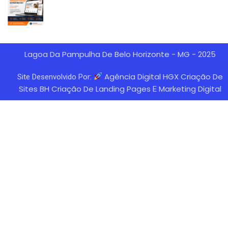
Lagoa Da Pampulha De Belo Horizonte - MG - 2025
Agência Digital HGX Criação De
Site Desenvolvido Por:
Sites BH
Criação De Landing Pages
Marketing Digital
E