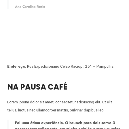
Ana Carolina Roriz
Endereço:
Rua Expedicionário Celso Raciopi, 251 – Pampulha
NA PAUSA CAFÉ
Lorem ipsum dolor sit amet, consectetur adipiscing elit. Ut elit
tellus, luctus nec ullamcorper mattis, pulvinar dapibus leo.
Foi uma ótima experiência. O brunch para dois serve 3
pessoas tranquilamente, em minha opinião e tem um valor