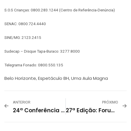
S.O.S Crianças: 0800.283.1244 (Centro de Referência-Denúncia)
SENAC: 0800.724.4440
SINE/MG: 2123.2415
Sudecap – Disque Tapa-Buraco: 3277.8000
Telegrama Fonado: 0800.550.135
Belo Horizonte
Espetáculo BH
Uma Aula Magna
,
,
ANTERIOR
PRÓXIMO
24ª Conferência Nacional Da Advocacia Brasileira 2023
27ª Edição: Forumdoc.bh