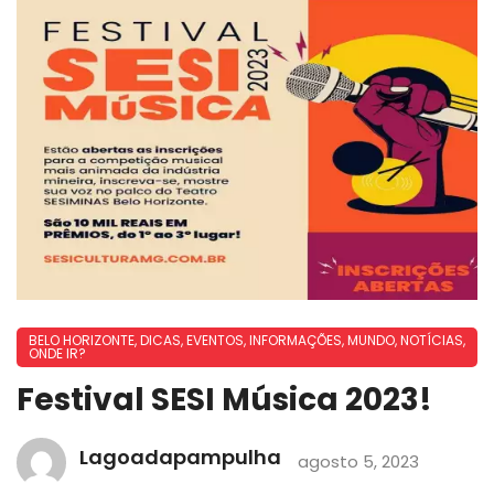
BELO HORIZONTE
,
DICAS
,
EVENTOS
,
INFORMAÇÕES
,
MUNDO
,
NOTÍCIAS
,
ONDE IR?
Festival SESI Música 2023!
Lagoadapampulha
agosto 5, 2023