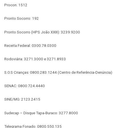
Procon: 1512
Pronto Socorro: 192
Pronto Socorro (HPS João XXIII): 3239.9200
Receita Federal: 0300.78.0300
Rodoviária: 3271.3000 e 3271.8933
S.O.S Crianças: 0800.283.1244 (Centro de Referência-Denúncia)
SENAC: 0800.724.4440
SINE/MG: 2123.2415
Sudecap – Disque Tapa-Buraco: 3277.8000
Telegrama Fonado: 0800.550.135