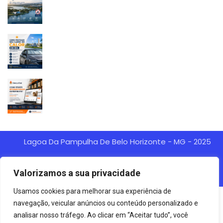
Lagoa Da Pampulha De Belo Horizonte - MG - 2025
Agência Digital HGX Criação De
Site Desenvolvido Por:
Valorizamos a sua privacidade
Sites BH
Criação De Landing Pages
Marketing Digital
E
Usamos cookies para melhorar sua experiência de
navegação, veicular anúncios ou conteúdo personalizado e
analisar nosso tráfego. Ao clicar em “Aceitar tudo”, você