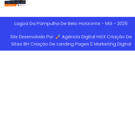
Lagoa Da Pampulha De Belo Horizonte - MG - 2025
Agência Digital HGX Criação De
Site Desenvolvido Por:
Sites BH
Criação De Landing Pages
Marketing Digital
E