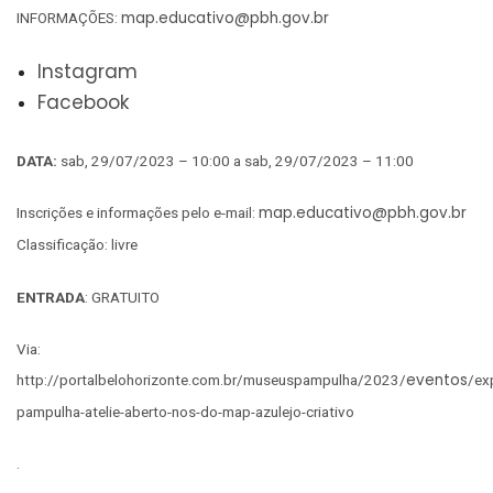
map.educativo@pbh.gov.br
INFORMAÇÕES:
Instagram
Facebook
DATA:
sab, 29/07/2023 – 10:00 a sab, 29/07/2023 – 11:00
map.educativo@pbh.gov.br
Inscrições e informações pelo e-mail:
Classificação: livre
ENTRADA
: GRATUITO
Via:
eventos
http://portalbelohorizonte.com.br/museuspampulha/2023/
/ex
pampulha-atelie-aberto-nos-do-map-azulejo-criativo
.