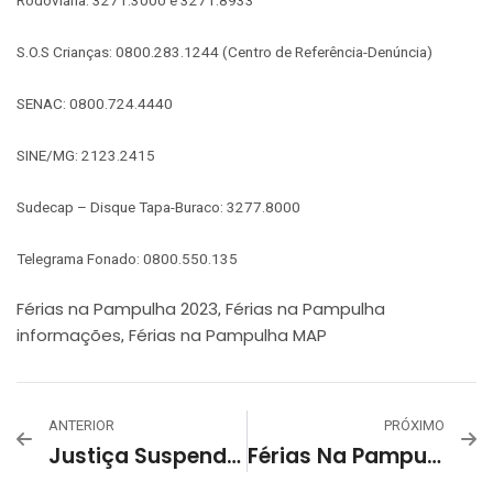
S.O.S Crianças: 0800.283.1244 (Centro de Referência-Denúncia)
SENAC: 0800.724.4440
SINE/MG: 2123.2415
Sudecap – Disque Tapa-Buraco: 3277.8000
Telegrama Fonado: 0800.550.135
Férias na Pampulha 2023
Férias na Pampulha
,
informações
Férias na Pampulha MAP
,
ANTERIOR
PRÓXIMO
Justiça Suspende Nova CPI Da Lagoa Da Pampulha
Férias Na Pampulha: Vivência No Bordado – Dia Internacional Do Bordado