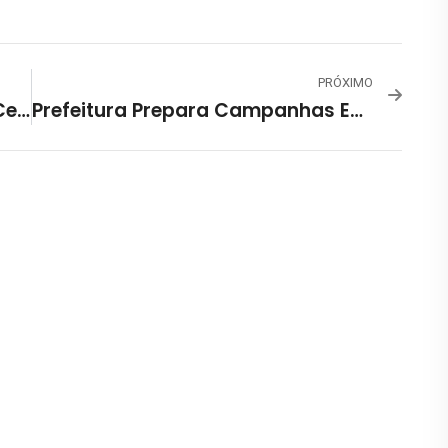
PRÓXIMO
Programação Fevereiro 2024 – Centro Cultural Venda Nova
Prefeitura Prepara Campanhas Educativas Para O Carnaval De BH