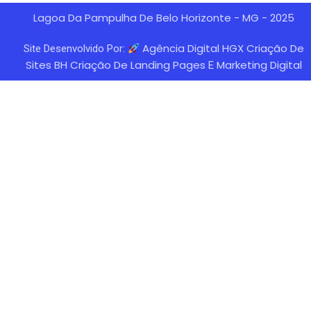
Lagoa Da Pampulha De Belo Horizonte - MG - 2025
Agência Digital HGX Criação De
Site Desenvolvido Por:
Sites BH
Criação De Landing Pages
Marketing Digital
E