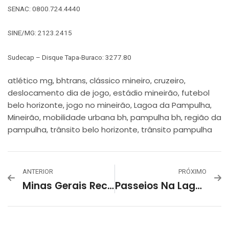
SENAC: 0800.724.4440
SINE/MG: 2123.2415
Sudecap – Disque Tapa-Buraco: 3277.80
atlético mg
bhtrans
clássico mineiro
cruzeiro
,
,
,
,
deslocamento dia de jogo
estádio mineirão
futebol
,
,
belo horizonte
jogo no mineirão
Lagoa da Pampulha
,
,
,
Mineirão
mobilidade urbana bh
pampulha bh
região da
,
,
,
pampulha
trânsito belo horizonte
trânsito pampulha
,
,
ANTERIOR
PRÓXIMO
Minas Gerais Recebe Novos Investimentos E Belo Horizonte Lança Projeto De Revitalização Urbana
Passeios Na Lagoa Da Pampulha: PBH Abre Licitação Para Aluguel De Barcos