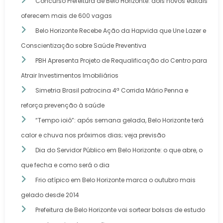
Concurso Prefeitura de Belo Horizonte: dois novos editais
oferecem mais de 600 vagas
Belo Horizonte Recebe Ação da Hapvida que Une Lazer e
Conscientização sobre Saúde Preventiva
PBH Apresenta Projeto de Requalificação do Centro para
Atrair Investimentos Imobiliários
Simetria Brasil patrocina 4ª Corrida Mário Penna e
reforça prevenção à saúde
“Tempo ioiô”: após semana gelada, Belo Horizonte terá
calor e chuva nos próximos dias; veja previsão
Dia do Servidor Público em Belo Horizonte: o que abre, o
que fecha e como será o dia
Frio atípico em Belo Horizonte marca o outubro mais
gelado desde 2014
Prefeitura de Belo Horizonte vai sortear bolsas de estudo