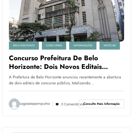
BELO HORIZONTE
CONCURSOS
INFORMAÇÕES
NOTÍCIAS
Concurso Prefeitura De Belo
Horizonte: Dois Novos Editais
Oferecem Mais De 600 Vagas
A Prefeitura de Belo Horizonte anunciou recentemente a abertura
de dois editais de concurso público, totalizando…
Lagoadapampulha
Consulte Mais Informação
0 Comentários