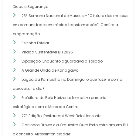
Dicas e Segurança
23ª Semana Nacional de Museus – “O futuro dos museus
em comunidades em rápida transformação”. Confira a
programação.
Feirinha Estelar
Virada Sustentável BH 2025
Exposição: Enquanto aguardava a solidão
A Grande Onda de Kanagawa
Lagoa da Pampulha no Domingo: o que fazer e como
aproveitar o dia?
Prefeitura de Belo Horizonte formaliza parceria
estratégica com o Mercado Central
27ª Edição: Restaurant Week Belo Horizonte
Carlinhos Brown e a Orquestra Ouro Preto estreiam em BH
o concerto ‘Afrossinfonicidade’