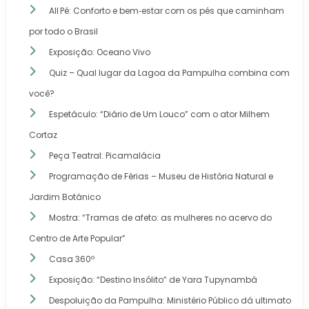
All Pé: Conforto e bem‑estar com os pés que caminham
por todo o Brasil
Exposição: Oceano Vivo
Quiz – Qual lugar da Lagoa da Pampulha combina com
você?
Espetáculo: “Diário de Um Louco” com o ator Milhem
Cortaz
Peça Teatral: Picamalácia
Programação de Férias – Museu de História Natural e
Jardim Botânico
Mostra: “Tramas de afeto: as mulheres no acervo do
Centro de Arte Popular”
Casa 360º
Exposição: “Destino Insólito” de Yara Tupynambá
Despoluição da Pampulha: Ministério Público dá ultimato