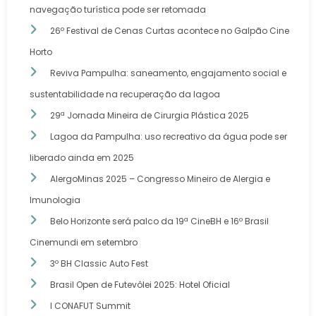
navegação turística pode ser retomada
26º Festival de Cenas Curtas acontece no Galpão Cine
Horto
Reviva Pampulha: saneamento, engajamento social e
sustentabilidade na recuperação da lagoa
29ª Jornada Mineira de Cirurgia Plástica 2025
Lagoa da Pampulha: uso recreativo da água pode ser
liberado ainda em 2025
AlergoMinas 2025 – Congresso Mineiro de Alergia e
Imunologia
Belo Horizonte será palco da 19ª CineBH e 16º Brasil
Cinemundi em setembro
3º BH Classic Auto Fest
Brasil Open de Futevôlei 2025: Hotel Oficial
I CONAFUT Summit