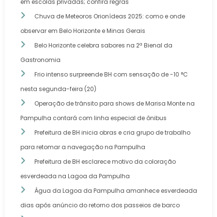
em escolas privadas; confira regras
Chuva de Meteoros Orionídeas 2025: como e onde
observar em Belo Horizonte e Minas Gerais
Belo Horizonte celebra sabores na 2ª Bienal da
Gastronomia
Frio intenso surpreende BH com sensação de -10 °C
nesta segunda-feira (20)
Operação de trânsito para shows de Marisa Monte na
Pampulha contará com linha especial de ônibus
Prefeitura de BH inicia obras e cria grupo de trabalho
para retomar a navegação na Pampulha
Prefeitura de BH esclarece motivo da coloração
esverdeada na Lagoa da Pampulha
Água da Lagoa da Pampulha amanhece esverdeada
dias após anúncio do retorno dos passeios de barco