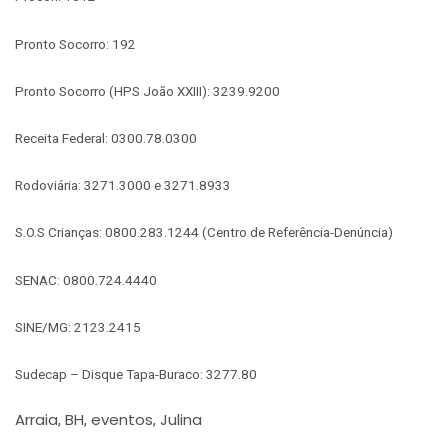
Pronto Socorro: 192
Pronto Socorro (HPS João XXIII): 3239.9200
Receita Federal: 0300.78.0300
Rodoviária: 3271.3000 e 3271.8933
S.O.S Crianças: 0800.283.1244 (Centro de Referência-Denúncia)
SENAC: 0800.724.4440
SINE/MG: 2123.2415
Sudecap – Disque Tapa-Buraco: 3277.80
Arraia
BH
eventos
Julina
,
,
,