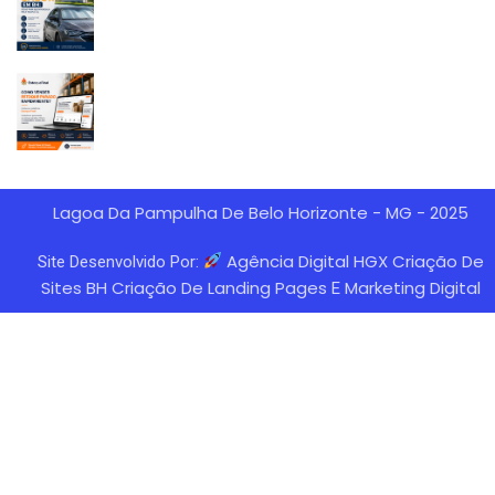
Lagoa Da Pampulha De Belo Horizonte - MG - 2025
Agência Digital HGX Criação De
Site Desenvolvido Por:
Sites BH
Criação De Landing Pages
Marketing Digital
E