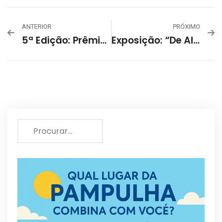
ANTERIOR
PRÓXIMO
5ª Edição: Prêmio Décio Noviello De Fotografia
Exposição: “De Algum Lugar Vem Essa Força Toda” De Cristina Marigo