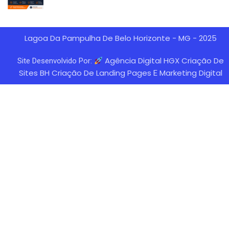
Lagoa Da Pampulha De Belo Horizonte - MG - 2025
Agência Digital HGX Criação De
Site Desenvolvido Por:
Sites BH
Criação De Landing Pages
Marketing Digital
E