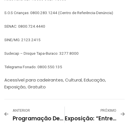
S.O.S Crianças: 0800.283.1244 (Centro de Referência-Denúncia)
SENAC: 0800.724.4440
SINE/MG: 2123.2415
Sudecap – Disque Tapa-Buraco: 3277.8000
Telegrama Fonado: 0800.550.135
Acessível para cadeirantes
Cultural
Educação
,
,
,
Exposição
Gratuito
,
ANTERIOR
PRÓXIMO
Programação De Setembro 2024 – Centro Cultural Urucuia
Exposição: “Entre” – Biziu E Poesia