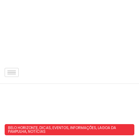
BELO HORIZONTE
,
DICAS
,
EVENTOS
,
INFORMAÇÕES
,
LAGOA DA
PAMPULHA
,
NOTÍCIAS