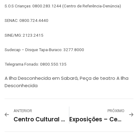
S.O.S Crianças: 0800.283.1244 (Centro de Referência-Denúncia)
SENAC: 0800.724.4440
SINE/MG: 2123.2415
Sudecap – Disque Tapa-Buraco: 3277.8000
Telegrama Fonado: 0800.550.135
A Ilha Desconhecida em Sabará
Peça de teatro A Ilha
,
Desconhecida
ANTERIOR
PRÓXIMO
Centro Cultural Alto Vera Cruz
Exposições – Centros Culturais Municipais – Julho De 2023