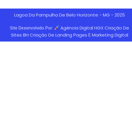
Lagoa Da Pampulha De Belo Horizonte - MG - 2025
Agência Digital HGX Criação De
Site Desenvolvido Por:
Sites BH
Criação De Landing Pages
Marketing Digital
E