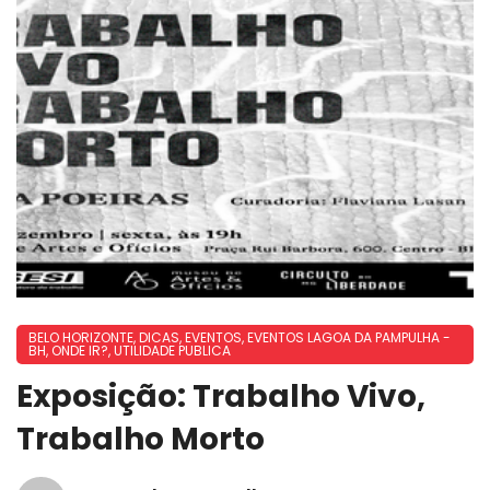
BELO HORIZONTE
,
DICAS
,
EVENTOS
,
EVENTOS LAGOA DA PAMPULHA -
BH
,
ONDE IR?
,
UTILIDADE PUBLICA
Exposição: Trabalho Vivo,
Trabalho Morto