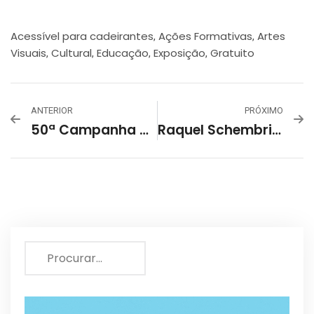
Acessível para cadeirantes
Ações Formativas
Artes
,
,
Visuais
Cultural
Educação
Exposição
Gratuito
,
,
,
,
ANTERIOR
PRÓXIMO
50ª Campanha De Popularização Teatro E Da Dança
Raquel Schembri – Bestiário Do Jardim Oculto