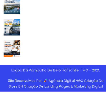
Lagoa Da Pampulha De Belo Horizonte - MG - 2025
Agência Digital HGX Criação De
Site Desenvolvido Por:
Sites BH
Criação De Landing Pages
Marketing Digital
E