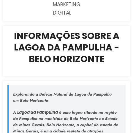
MARKETING
DIGITAL
INFORMAÇÕES SOBRE A
LAGOA DA PAMPULHA -
BELO HORIZONTE
Explorando a Beleza Natural da Lagoa da Pampulha
em Belo Horizonte
A
Lagoa da Pampulha
é uma lagoa situada na região
da Pampulha no município de Belo Horizonte no Estado
de Minas Gerais. Belo Horizonte, a capital do estado de
Minas Gerais, é uma cidade repleta de atrações