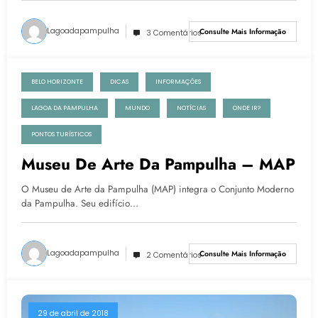
Lagoadapampulha
Consulte Mais Informação
3 Comentários
BELO HORIZONTE
DICAS
INFORMAÇÕES
29 de abril de 2018
LAGOA DA PAMPULHA
MUNDO
NOTÍCIAS
ONDE IR?
PONTOS TURÍSTICOS
Museu De Arte Da Pampulha – MAP
O Museu de Arte da Pampulha (MAP) integra o Conjunto Moderno
da Pampulha. Seu edifício…
Lagoadapampulha
Consulte Mais Informação
2 Comentários
29 de abril de 2018