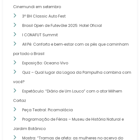
Cinemundi em setembro
3º BH Classic Auto Fest
Brasil Open de Futevôlei 2025: Hotel Oficial
I CONAFUT Summit
All Pé: Conforto e bem‑estar com os pés que caminham
por todo o Brasil
Exposição: Oceano Vivo
Quiz – Qual lugar da Lagoa da Pampulha combina com
você?
Espetáculo: “Diário de Um Louco” com o ator Milhem
Cortaz
Peça Teatral: Picamalácia
Programação de Férias – Museu de História Natural e
Jardim Botânico
Mostra: “Tramas de afeto: as mulheres no acervo do