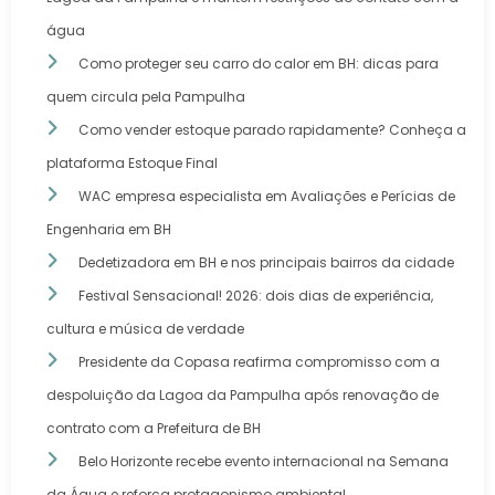
água
Como proteger seu carro do calor em BH: dicas para
quem circula pela Pampulha
Como vender estoque parado rapidamente? Conheça a
plataforma Estoque Final
WAC empresa especialista em Avaliações e Perícias de
Engenharia em BH
Dedetizadora em BH e nos principais bairros da cidade
Festival Sensacional! 2026: dois dias de experiência,
cultura e música de verdade
Presidente da Copasa reafirma compromisso com a
despoluição da Lagoa da Pampulha após renovação de
contrato com a Prefeitura de BH
Belo Horizonte recebe evento internacional na Semana
da Água e reforça protagonismo ambiental