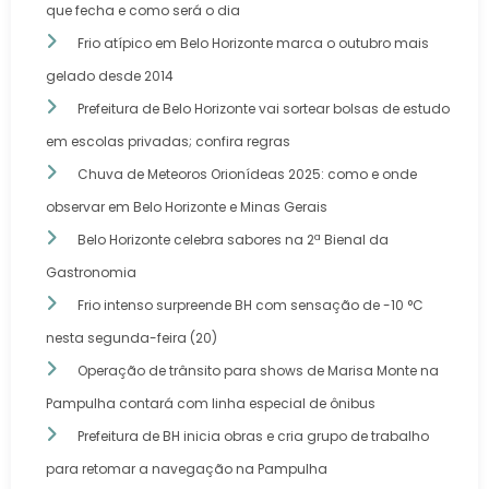
que fecha e como será o dia
Frio atípico em Belo Horizonte marca o outubro mais
gelado desde 2014
Prefeitura de Belo Horizonte vai sortear bolsas de estudo
em escolas privadas; confira regras
Chuva de Meteoros Orionídeas 2025: como e onde
observar em Belo Horizonte e Minas Gerais
Belo Horizonte celebra sabores na 2ª Bienal da
Gastronomia
Frio intenso surpreende BH com sensação de -10 °C
nesta segunda-feira (20)
Operação de trânsito para shows de Marisa Monte na
Pampulha contará com linha especial de ônibus
Prefeitura de BH inicia obras e cria grupo de trabalho
para retomar a navegação na Pampulha