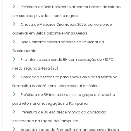
Prefeitura de Belo Horizonte vai sortear bolsas de estudo
em escolas privadas; confira regras
Chuva de Meteoros Orionídeas 2025: como e onde
observar em Belo Horizonte e Minas Gerais
Belo Horizonte celebra sabores na 2ª Bienal da
Gastronomia
Frio intenso surpreende BH com sensação de -10 °C
nesta segunda-feira (20)
Operação de trânsito para shows de Marisa Monte na
Pampulha contará com linha especial de ônibus
Prefeitura de BH inicia obras e cria grupo de trabalho
para retomar a navegação na Pampulha
Prefeitura de BH esclarece motivo da coloração
esverdeada na Lagoa da Pampulha
Água da Lagoa da Pampulha amanhece esverdeada