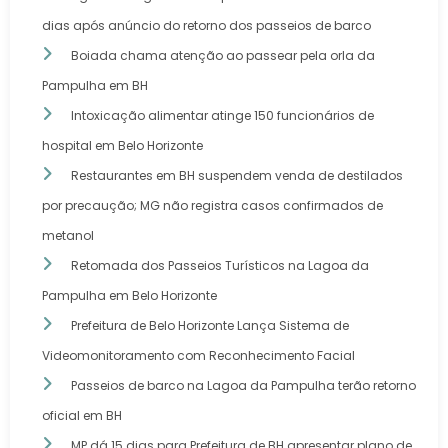
dias após anúncio do retorno dos passeios de barco
Boiada chama atenção ao passear pela orla da
Pampulha em BH
Intoxicação alimentar atinge 150 funcionários de
hospital em Belo Horizonte
Restaurantes em BH suspendem venda de destilados
por precaução; MG não registra casos confirmados de
metanol
Retomada dos Passeios Turísticos na Lagoa da
Pampulha em Belo Horizonte
Prefeitura de Belo Horizonte Lança Sistema de
Videomonitoramento com Reconhecimento Facial
Passeios de barco na Lagoa da Pampulha terão retorno
oficial em BH
MP dá 15 dias para Prefeitura de BH apresentar plano de