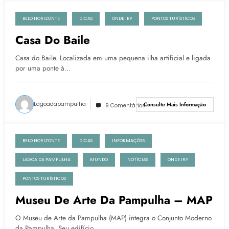
BELO HORIZONTE
DICAS
ONDE IR?
PONTOS TURÍSTICOS
29 de abril de 2018
Casa Do Baile
Casa do Baile. Localizada em uma pequena ilha artificial e ligada
por uma ponte à…
Lagoadapampulha
Consulte Mais Informação
9 Comentários
BELO HORIZONTE
DICAS
INFORMAÇÕES
29 de abril de 2018
LAGOA DA PAMPULHA
MUNDO
NOTÍCIAS
ONDE IR?
PONTOS TURÍSTICOS
Museu De Arte Da Pampulha – MAP
O Museu de Arte da Pampulha (MAP) integra o Conjunto Moderno
da Pampulha. Seu edifício…