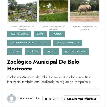
BELO HORIZONTE
DICAS
EVENTOS
EVENTOS LAGOA DA PAMPULHA - BH
LAGOA DA PAMPULHA
MUNDO
NOTÍCIAS
ONDE IR?
PONTOS TURÍSTICOS
Zoológico Municipal De Belo
Horizonte
Zoológico Municipal de Belo Horizonte. O Zoológico de Belo
Horizonte, também está localizado na região da Pampulha e…
Lagoadapampulha
Consulte Mais Informação
3 Comentários