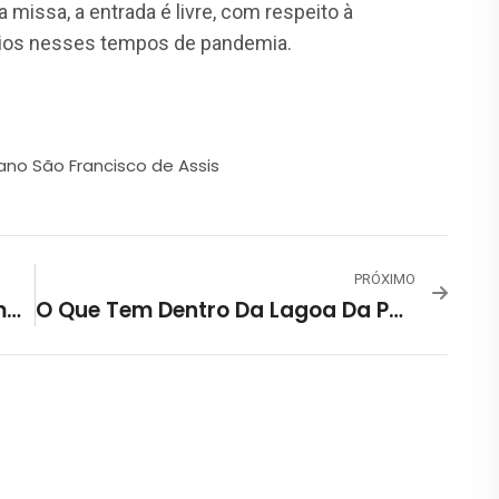
 missa, a entrada é livre, com respeito à
rios nesses tempos de pandemia.
ano São Francisco de Assis
PRÓXIMO
Verticalização Da Lagoa Da Pampulha
O Que Tem Dentro Da Lagoa Da Pampulha?