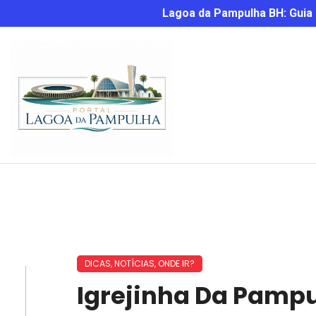
Lagoa da Pampulha BH: Guia C
DICAS
,
NOTÍCIAS
,
ONDE IR?
Igrejinha Da Pampu